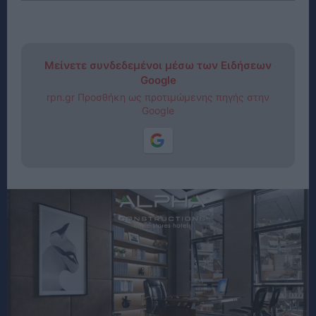
Μείνετε συνδεδεμένοι μέσω των Ειδήσεων
Google
rpn.gr Προσθήκη ως προτιμώμενης πηγής στην
Google