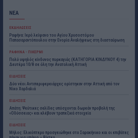
ΝΕΑ
ΕΚΔΗΛΩΣΕΙΣ
Ραφήνα: Ιερό λείψανο του Αγίου Χρυσοστόμου
Παπασαραντόπουλου στην Ενορία Αναλήψεως στη διασταύρωση
ΡΑΦΗΝΑ - ΠΙΚΕΡΜΙ
Πολύ υψηλός κίνδυνος πυρκαγιάς (ΚΑΤΗΓΟΡΙΑ ΚΙΝΔΥΝΟΥ 4) την
Δευτέρα 10/8 σε όλη την Ανατολική Αττική
ΕΙΔΗΣΕΙΣ
Δύο νέοι Αντιπεριφερειάρχες ορίστηκαν στην Αττική από τον
Νίκο Χαρδαλιά
ΕΙΔΗΣΕΙΣ
Απάτη: Ψεύτικες σελίδες υπόσχονται δωρεάν προβολή της
«Οδύσσειας» και κλέβουν τραπεζικά στοιχεία
ΕΙΔΗΣΕΙΣ
Μήλος: Ελικόπτερο προσγειώθηκε στο Σαρακήνικο και οι επιβάτες
πήγαν για μπάνιο – Βίντεο