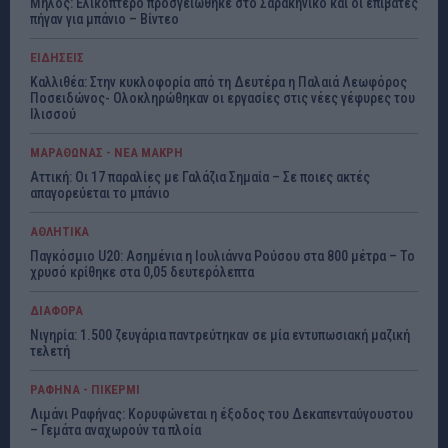
Μήλος: Ελικόπτερο προσγειώθηκε στο Σαρακήνικο και οι επιβάτες
πήγαν για μπάνιο – Βίντεο
ΕΙΔΗΣΕΙΣ
Καλλιθέα: Στην κυκλοφορία από τη Δευτέρα η Παλαιά Λεωφόρος
Ποσειδώνος- Ολοκληρώθηκαν οι εργασίες στις νέες γέφυρες του
Ιλισσού
ΜΑΡΑΘΩΝΑΣ - ΝΕΑ ΜΑΚΡΗ
Αττική: Οι 17 παραλίες με Γαλάζια Σημαία – Σε ποιες ακτές
απαγορεύεται το μπάνιο
ΑΘΛΗΤΙΚΑ
Παγκόσμιο U20: Ασημένια η Ιουλιάννα Ρούσου στα 800 μέτρα – Το
χρυσό κρίθηκε στα 0,05 δευτερόλεπτα
ΔΙΑΦΟΡΑ
Νιγηρία: 1.500 ζευγάρια παντρεύτηκαν σε μία εντυπωσιακή μαζική
τελετή
ΡΑΦΗΝΑ - ΠΙΚΕΡΜΙ
Λιμάνι Ραφήνας: Κορυφώνεται η έξοδος του Δεκαπενταύγουστου
– Γεμάτα αναχωρούν τα πλοία