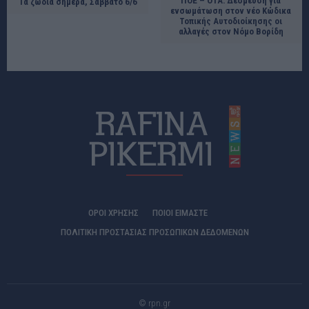
ΠΟΕ – ΟΤΑ: Δέσμευση για
Τα ζώδια σήμερα, Σάββατο 6/6
ενσωμάτωση στον νέο Κώδικα
Τοπικής Αυτοδιοίκησης οι
αλλαγές στον Νόμο Βορίδη
ΟΡΟΙ ΧΡΗΣΗΣ
ΠΟΙΟΊ ΕΊΜΑΣΤΕ
ΠΟΛΙΤΙΚΗ ΠΡΟΣΤΑΣΙΑΣ ΠΡΟΣΩΠΙΚΩΝ ΔΕΔΟΜΕΝΩΝ
© rpn.gr