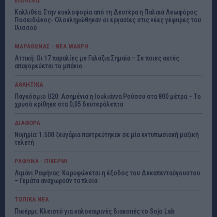
ΕΙΔΗΣΕΙΣ
Καλλιθέα: Στην κυκλοφορία από τη Δευτέρα η Παλαιά Λεωφόρος
Ποσειδώνος- Ολοκληρώθηκαν οι εργασίες στις νέες γέφυρες του
Ιλισσού
ΜΑΡΑΘΩΝΑΣ - ΝΕΑ ΜΑΚΡΗ
Αττική: Οι 17 παραλίες με Γαλάζια Σημαία – Σε ποιες ακτές
απαγορεύεται το μπάνιο
ΑΘΛΗΤΙΚΑ
Παγκόσμιο U20: Ασημένια η Ιουλιάννα Ρούσου στα 800 μέτρα – Το
χρυσό κρίθηκε στα 0,05 δευτερόλεπτα
ΔΙΑΦΟΡΑ
Νιγηρία: 1.500 ζευγάρια παντρεύτηκαν σε μία εντυπωσιακή μαζική
τελετή
ΡΑΦΗΝΑ - ΠΙΚΕΡΜΙ
Λιμάνι Ραφήνας: Κορυφώνεται η έξοδος του Δεκαπενταύγουστου
– Γεμάτα αναχωρούν τα πλοία
ΤΟΠΙΚΑ ΝΕΑ
Πικέρμι: Κλειστό για καλοκαιρινές διακοπές το Sojo Lab