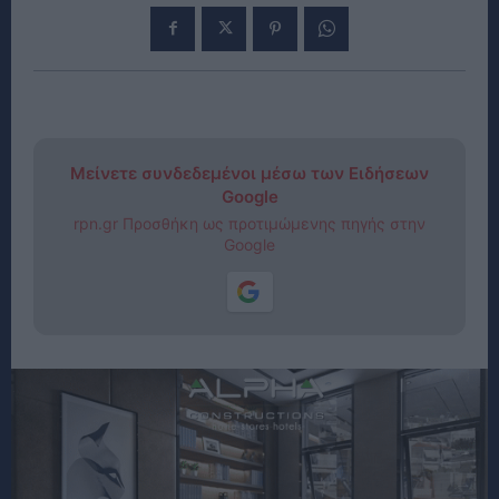
Μείνετε συνδεδεμένοι μέσω των Ειδήσεων
Google
rpn.gr Προσθήκη ως προτιμώμενης πηγής στην
Google