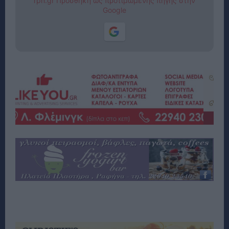
rpn.gr Προσθήκη ως προτιμώμενης πηγής στην
Google