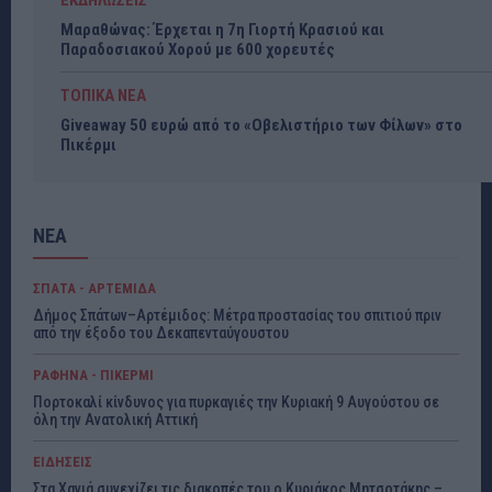
Μαραθώνας: Έρχεται η 7η Γιορτή Κρασιού και
Παραδοσιακού Χορού με 600 χορευτές
ΤΟΠΙΚΑ ΝΕΑ
Giveaway 50 ευρώ από το «Οβελιστήριο των Φίλων» στο
Πικέρμι
ΝΕΑ
ΣΠΑΤΑ - ΑΡΤΕΜΙΔΑ
Δήμος Σπάτων–Αρτέμιδος: Μέτρα προστασίας του σπιτιού πριν
από την έξοδο του Δεκαπενταύγουστου
ΡΑΦΗΝΑ - ΠΙΚΕΡΜΙ
Πορτοκαλί κίνδυνος για πυρκαγιές την Κυριακή 9 Αυγούστου σε
όλη την Ανατολική Αττική
ΕΙΔΗΣΕΙΣ
Στα Χανιά συνεχίζει τις διακοπές του ο Κυριάκος Μητσοτάκης –