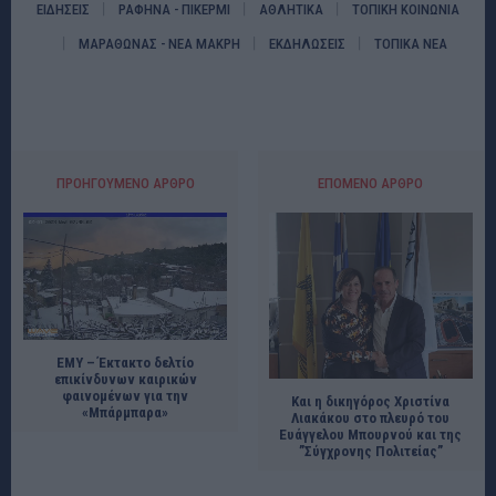
ΕΙΔΗΣΕΙΣ
ΡΑΦΗΝΑ - ΠΙΚΕΡΜΙ
ΑΘΛΗΤΙΚΑ
ΤΟΠΙΚΗ ΚΟΙΝΩΝΙΑ
ΜΑΡΑΘΩΝΑΣ - ΝΕΑ ΜΑΚΡΗ
ΕΚΔΗΛΩΣΕΙΣ
ΤΟΠΙΚΑ ΝΕΑ
ΠΡΟΗΓΟΎΜΕΝΟ ΆΡΘΡΟ
ΕΠΌΜΕΝΟ ΆΡΘΡΟ
ΕΜΥ – Έκτακτο δελτίο
επικίνδυνων καιρικών
φαινομένων για την
Και η δικηγόρος Χριστίνα
«Μπάρμπαρα»
Λιακάκου στο πλευρό του
Ευάγγελου Μπουρνού και της
”Σύγχρονης Πολιτείας”