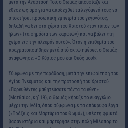
μετά την Ανάστασή Του, ο Θωμάς απουσίαζε και
έθεσε ως όρο για να αποδεχθεί τα λεγόμενά τους να
αποκτήσει προσωπική εμπειρία του γεγονότος,
δηλαδή να δει στα χέρια του Χριστού «τον τύπον των
ήλων» (τα σημάδια των καρφιών) και να βάλει «τη
χείρα εις την πλευράν αυτού». Όταν η επιθυμία του
πραγματοποιήθηκε μετά από οκτώ ημέρες, ο Θωμάς
αναφώνησε: «Ο Κύριος μου και Θεός μου!».
Σύμφωνα με την παράδοση, μετά την επιφοίτηση του
Αγίου Πνεύματος και την προτροπή του Χριστού
«Πορευθέντες μαθητεύσατε πάντα τα έθνη»
(Ματθαίος, κη’ 19), ο Θωμάς κήρυξε το ευαγγέλιο
μέχρι την Ινδία, όπου σύμφωνα με τα απόκρυφα έργα
(«Πράξεις και Μαρτύρια του Θωμά»), υπέστη φρικτά
βασανιστήρια και μαρτύρησε στην πόλη Μίλαπορ το