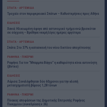
ΣΠΑΤΑ - ΑΡΤΕΜΙΔΑ
Τροχαίο στον περιφερειακό Σπάτων – Καθυστερήσεις προς Αθήνα
ΕΙΔΗΣΕΙΣ
Χανιά: Ηλικιωμένη έφυγε από αστυνομικό τμήμα ενώ βρισκόταν
σε σύγχυση – Βρέθηκε νεκρή λίγες ημέρες αργότερα
ΣΠΑΤΑ - ΑΡΤΕΜΙΔΑ
Σπάτα: Στο 37% η κατασκευή του νέου δικτύου αποχέτευσης
ΡΑΦΗΝΑ - ΠΙΚΕΡΜΙ
Ραφήνα: Για τον ”Μπαρμπα Βάγγο” η καθαριότητα είναι αυτονόητη
(βίντεο)
ΕΙΔΗΣΕΙΣ
Λάρισα: Συνελήφθησαν δύο 60χρονοι για την κλοπή
μετασχηματιστή βάρους 1,28 τόνων
ΡΑΦΗΝΑ - ΠΙΚΕΡΜΙ
Πίνακας αποφάσεων της Δημοτικής Επιτροπής Ραφήνας
Πικερμίου (συνεδρίαση ν.36)