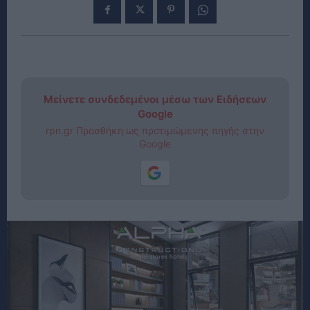
Μείνετε συνδεδεμένοι μέσω των Ειδήσεων
Google
rpn.gr Προσθήκη ως προτιμώμενης πηγής στην
Google