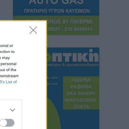
sonal or
ection to
ou may
 personal
out of the
 downstream
B’s List of