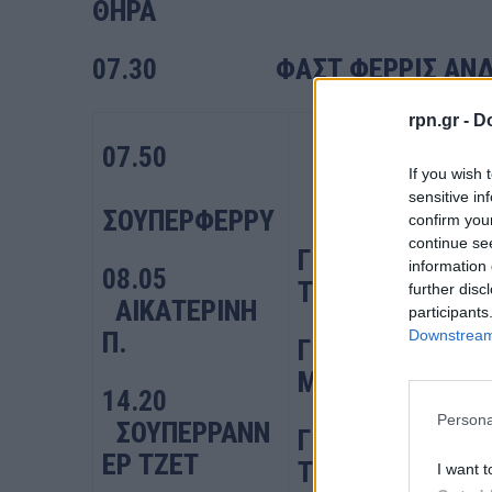
ΘΗΡΑ
07.30
ΦΑΣΤ ΦΕΡΡΙΣ Α
rpn.gr -
Do
07.50
If you wish 
sensitive in
ΣΟΥΠΕΡΦΕΡΡΥ
confirm you
continue se
ΓΙΑ ΑΝΔΡΟ-
information 
08.05
ΤΗΝΟ-ΜΥΚΟΝΟ
further disc
ΑΙΚΑΤΕΡΙΝΗ
participants
Downstream 
Π.
ΓΙΑ ΤΗΝΟ-
ΜΥΚΟΝΟ-ΝΑΞΟ
14.20
Persona
ΣΟΥΠΕΡΡΑΝΝ
ΓΙΑ ΑΝΔΡΟ-
ΕΡ ΤΖΕΤ
ΤΗΝΟ-ΜΥΚΟΝΟ-
I want t