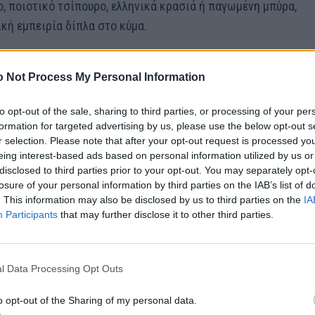
ο, ποιοτικό τσίπουρο, ελληνικά κρασιά ή παγωμένη μπύρα,
κή εμπειρία δίπλα στο κύμα.
αγνώριση
 Not Process My Personal Information
η δεν πέρασε απαρατήρητη. Η Ψαροταβέρνα Γιώργος &
to opt-out of the sale, sharing to third parties, or processing of your per
ά διάκριση 5 αστέρων για το 2025, επιβεβαιώνοντας την
formation for targeted advertising by us, please use the below opt-out s
ου την επιλέγουν από κάθε γωνιά της Ελλάδας και του
r selection. Please note that after your opt-out request is processed y
eing interest-based ads based on personal information utilized by us or
disclosed to third parties prior to your opt-out. You may separately opt-
losure of your personal information by third parties on the IAB’s list of
. This information may also be disclosed by us to third parties on the
IA
Participants
that may further disclose it to other third parties.
l Data Processing Opt Outs
o opt-out of the Sharing of my personal data.