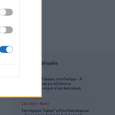
Αυτή την εβδομάδα
ΤΟΠΙΚΑ ΝΕΑ
Υδροφόρες Γιώργος στο Πικέρμι – Η
πρώτη επιλογή για αξιόπιστη
τροφοδοσία νερού στην Ανατολική
Αττική
Life Style -Μόδα
Σαν σήμερα ”έφυγε” η Ρίτα Σακελλαρίου