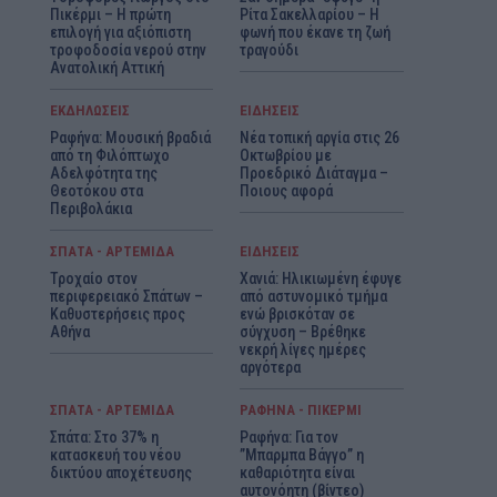
Πικέρμι – Η πρώτη
Ρίτα Σακελλαρίου – Η
επιλογή για αξιόπιστη
φωνή που έκανε τη ζωή
τροφοδοσία νερού στην
τραγούδι
Ανατολική Αττική
ΕΚΔΗΛΩΣΕΙΣ
ΕΙΔΗΣΕΙΣ
Ραφήνα: Μουσική βραδιά
Νέα τοπική αργία στις 26
από τη Φιλόπτωχο
Οκτωβρίου με
Αδελφότητα της
Προεδρικό Διάταγμα –
Θεοτόκου στα
Ποιους αφορά
Περιβολάκια
ΣΠΑΤΑ - ΑΡΤΕΜΙΔΑ
ΕΙΔΗΣΕΙΣ
Τροχαίο στον
Χανιά: Ηλικιωμένη έφυγε
περιφερειακό Σπάτων –
από αστυνομικό τμήμα
Καθυστερήσεις προς
ενώ βρισκόταν σε
Αθήνα
σύγχυση – Βρέθηκε
νεκρή λίγες ημέρες
αργότερα
ΣΠΑΤΑ - ΑΡΤΕΜΙΔΑ
ΡΑΦΗΝΑ - ΠΙΚΕΡΜΙ
Σπάτα: Στο 37% η
Ραφήνα: Για τον
κατασκευή του νέου
”Μπαρμπα Βάγγο” η
δικτύου αποχέτευσης
καθαριότητα είναι
αυτονόητη (βίντεο)