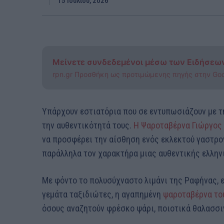
15 Ιουλίου, 2026
Μείνετε συνδεδεμένοι μέσω των Ειδήσεω
rpn.gr Προσθήκη ως προτιμώμενης πηγής στην Go
Υπάρχουν εστιατόρια που σε εντυπωσιάζουν με τη
την αυθεντικότητά τους.
Η Ψαροταβέρνα Γιώργος
να προσφέρει την αίσθηση ενός εκλεκτού γαστρ
παράλληλα τον χαρακτήρα μιας αυθεντικής ελλην
Με φόντο το πολυσύχναστο λιμάνι της Ραφήνας, ε
γεμάτα ταξιδιώτες, η αγαπημένη
ψαροταβέρνα το
όσους αναζητούν φρέσκο ψάρι, ποιοτικά θαλασσιν