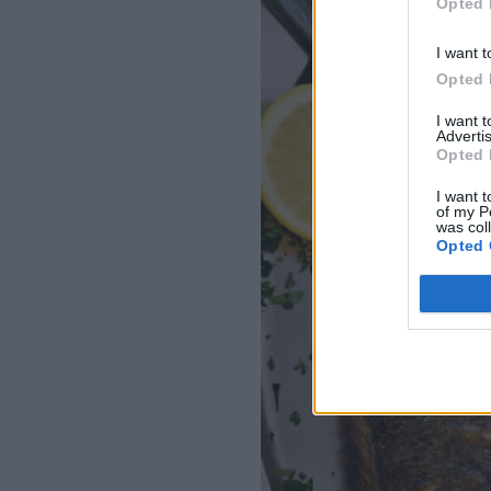
Opted 
I want t
Opted 
I want 
Advertis
Opted 
I want t
of my P
was col
Opted 