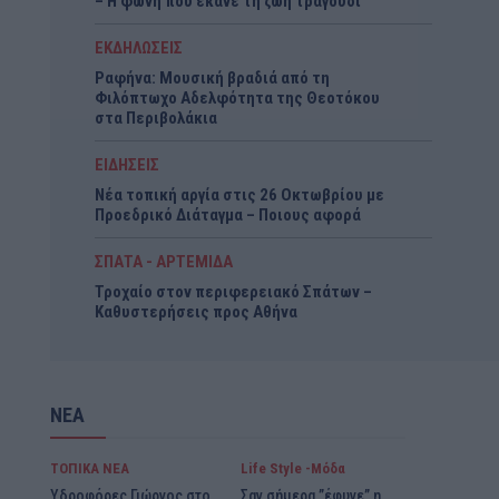
– Η φωνή που έκανε τη ζωή τραγούδι
ΕΚΔΗΛΩΣΕΙΣ
Ραφήνα: Μουσική βραδιά από τη
Φιλόπτωχο Αδελφότητα της Θεοτόκου
στα Περιβολάκια
ΕΙΔΗΣΕΙΣ
Νέα τοπική αργία στις 26 Οκτωβρίου με
Προεδρικό Διάταγμα – Ποιους αφορά
ΣΠΑΤΑ - ΑΡΤΕΜΙΔΑ
Τροχαίο στον περιφερειακό Σπάτων –
Καθυστερήσεις προς Αθήνα
ΝΕΑ
ΤΟΠΙΚΑ ΝΕΑ
Life Style -Μόδα
Υδροφόρες Γιώργος στο
Σαν σήμερα ”έφυγε” η