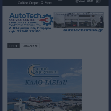
ΠΗΓΗ:
CnnGreece