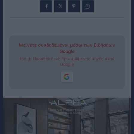
Μείνετε συνδεδεμένοι μέσω των Ειδήσεων
Google
rpn.gr Προσθήκη ως προτιμώμενης πηγής στην
Google