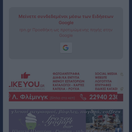
Μείνετε συνδεδεμένοι μέσω των Ειδήσεων
Google
rpn.gr Προσθήκη ως προτιμώμενης πηγής στην
Google