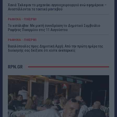
Χανιά: Έκλεψαν το μηχανάκι αγγειοχειρουργού ενώ εφημέρευε –
Αναστέλλονται τα τακτικά ραντεβού
ΡΑΦΗΝΑ - ΠΙΚΕΡΜΙ
Το κατάλαβαν: Με μικτή συνεδρίαση το Δημοτικό Συμβούλιο
Ραφήνας Πικερμίου στις 11 Αυγούστου
ΡΑΦΗΝΑ - ΠΙΚΕΡΜΙ
Βασιλόπουλος προς Δημοτική Αρχή: Από την πρώτη ημέρα της
διοίκησής σας δείξατε ότι είστε ανεπαρκείς
RPN.GR