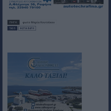
ΠΗΓΗ:
φωτο Μαρία Κουτσίκου
TAGS
ΦΩΤΙΑ ΒΑΡΗ