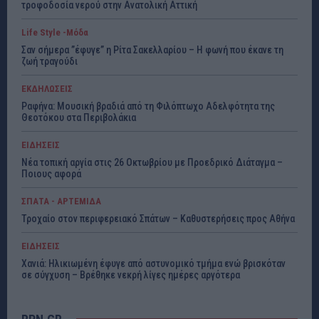
τροφοδοσία νερού στην Ανατολική Αττική
Life Style -Μόδα
Σαν σήμερα ”έφυγε” η Ρίτα Σακελλαρίου – Η φωνή που έκανε τη
ζωή τραγούδι
ΕΚΔΗΛΩΣΕΙΣ
Ραφήνα: Μουσική βραδιά από τη Φιλόπτωχο Αδελφότητα της
Θεοτόκου στα Περιβολάκια
ΕΙΔΗΣΕΙΣ
Νέα τοπική αργία στις 26 Οκτωβρίου με Προεδρικό Διάταγμα –
Ποιους αφορά
ΣΠΑΤΑ - ΑΡΤΕΜΙΔΑ
Τροχαίο στον περιφερειακό Σπάτων – Καθυστερήσεις προς Αθήνα
ΕΙΔΗΣΕΙΣ
Χανιά: Ηλικιωμένη έφυγε από αστυνομικό τμήμα ενώ βρισκόταν
σε σύγχυση – Βρέθηκε νεκρή λίγες ημέρες αργότερα