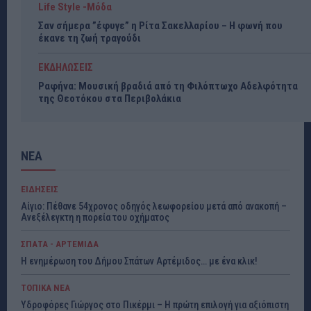
Life Style -Μόδα
Σαν σήμερα ”έφυγε” η Ρίτα Σακελλαρίου – Η φωνή που
έκανε τη ζωή τραγούδι
ΕΚΔΗΛΩΣΕΙΣ
Ραφήνα: Μουσική βραδιά από τη Φιλόπτωχο Αδελφότητα
της Θεοτόκου στα Περιβολάκια
ΝΕΑ
ΕΙΔΗΣΕΙΣ
Αίγιο: Πέθανε 54χρονος οδηγός λεωφορείου μετά από ανακοπή –
Ανεξέλεγκτη η πορεία του οχήματος
ΣΠΑΤΑ - ΑΡΤΕΜΙΔΑ
Η ενημέρωση του Δήμου Σπάτων Αρτέμιδος… με ένα κλικ!
ΤΟΠΙΚΑ ΝΕΑ
Υδροφόρες Γιώργος στο Πικέρμι – Η πρώτη επιλογή για αξιόπιστη