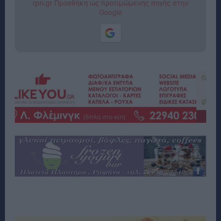
rpn.gr Προσθήκη ως προτιμώμενης πηγής στην
Google