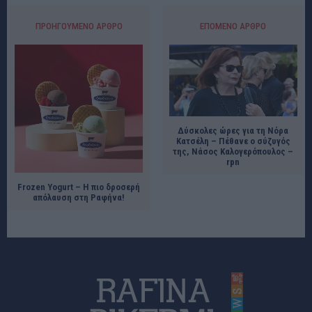
ΠΡΟΗΓΟΎΜΕΝΟ ΆΡΘΡΟ
ΕΠΌΜΕΝΟ ΆΡΘΡΟ
Δύσκολες ώρες για τη Νόρα
Κατσέλη – Πέθανε ο σύζυγός
της, Νάσος Καλογερόπουλος –
rpn
Frozen Yogurt – Η πιο δροσερή
απόλαυση στη Ραφήνα!