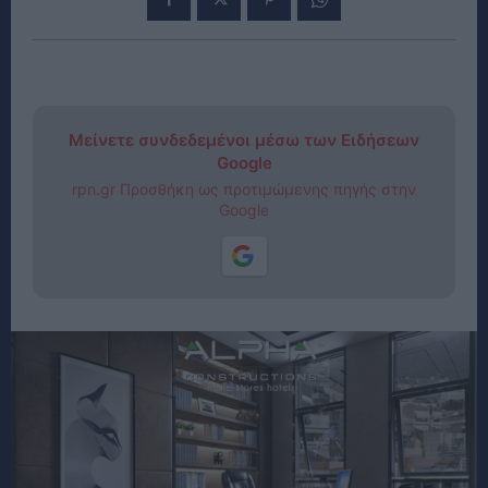
Μείνετε συνδεδεμένοι μέσω των Ειδήσεων
Google
rpn.gr Προσθήκη ως προτιμώμενης πηγής στην
Google