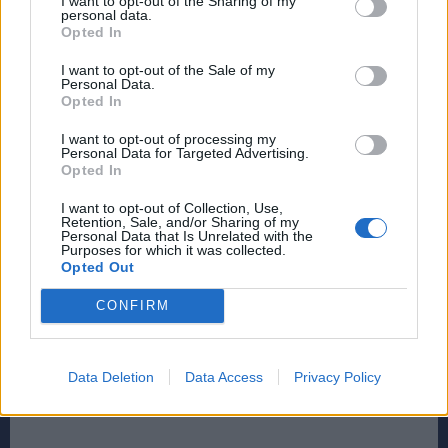
I want to opt-out of the Sharing of my
personal data.
Opted In
TAGS
ΑΡΓΟΝΑΥΤΗΣ
ΜΠΆΣΚΕΤ
ΠΙΚΈΡΜΙ
I want to opt-out of the Sale of my
Personal Data.
Opted In
I want to opt-out of processing my
Personal Data for Targeted Advertising.
Opted In
I want to opt-out of Collection, Use,
Retention, Sale, and/or Sharing of my
Personal Data that Is Unrelated with the
Purposes for which it was collected.
Opted Out
CONFIRM
Data Deletion
Data Access
Privacy Policy