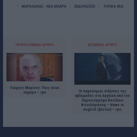
ΜΑΡΑΘΩΝΑΣ - ΝΕΑ ΜΑΚΡΗ
ΕΚΔΗΛΩΣΕΙΣ
ΤΟΠΙΚΑ ΝΕΑ
ΠΡΟΗΓΟΎΜΕΝΟ ΆΡΘΡΟ
ΕΠΌΜΕΝΟ ΆΡΘΡΟ
Γιώργος Μαρίνος: Πως είναι
Οι παγκόσμιες ειδήσεις της
σήμερα – rpn
εβδομάδας στα Αγγλικά από τον
δημοσιογράφο Βασίλειο
Βιτσιλόγιαννη – Νews in
english (βίντεο) – rpn