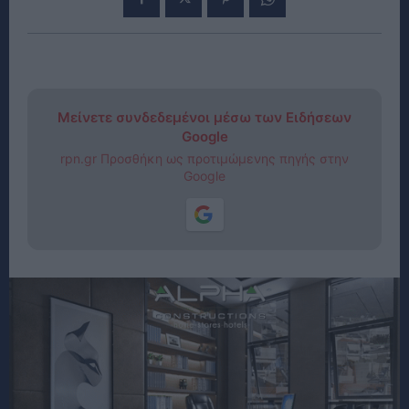
Μείνετε συνδεδεμένοι μέσω των Ειδήσεων
Google
rpn.gr Προσθήκη ως προτιμώμενης πηγής στην
Google