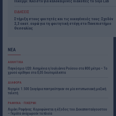
Πικέρμι: Κλειστό για καλοκαιρινές διακοπές το Sojo Lab
ΕΙΔΗΣΕΙΣ
Στήριξη στους φοιτητές και τις οικογένειές τους: Σχεδόν
2,3 εκατ. ευρώ για τη φοιτητική στέγη στο Πανεπιστήμιο
Θεσσαλίας
ΝΕΑ
ΑΘΛΗΤΙΚΑ
Παγκόσμιο U20: Ασημένια η Ιουλιάννα Ρούσου στα 800 μέτρα – Το
χρυσό κρίθηκε στα 0,05 δευτερόλεπτα
ΔΙΑΦΟΡΑ
Νιγηρία: 1.500 ζευγάρια παντρεύτηκαν σε μία εντυπωσιακή μαζική
τελετή
ΡΑΦΗΝΑ - ΠΙΚΕΡΜΙ
Λιμάνι Ραφήνας: Κορυφώνεται η έξοδος του Δεκαπενταύγουστου
– Γεμάτα αναχωρούν τα πλοία