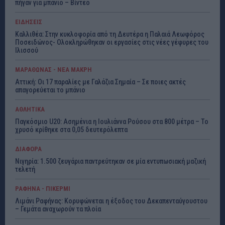
πήγαν για μπάνιο – Βίντεο
ΕΙΔΗΣΕΙΣ
Καλλιθέα: Στην κυκλοφορία από τη Δευτέρα η Παλαιά Λεωφόρος
Ποσειδώνος- Ολοκληρώθηκαν οι εργασίες στις νέες γέφυρες του
Ιλισσού
ΜΑΡΑΘΩΝΑΣ - ΝΕΑ ΜΑΚΡΗ
Αττική: Οι 17 παραλίες με Γαλάζια Σημαία – Σε ποιες ακτές
απαγορεύεται το μπάνιο
ΑΘΛΗΤΙΚΑ
Παγκόσμιο U20: Ασημένια η Ιουλιάννα Ρούσου στα 800 μέτρα – Το
χρυσό κρίθηκε στα 0,05 δευτερόλεπτα
ΔΙΑΦΟΡΑ
Νιγηρία: 1.500 ζευγάρια παντρεύτηκαν σε μία εντυπωσιακή μαζική
τελετή
ΡΑΦΗΝΑ - ΠΙΚΕΡΜΙ
Λιμάνι Ραφήνας: Κορυφώνεται η έξοδος του Δεκαπενταύγουστου
– Γεμάτα αναχωρούν τα πλοία