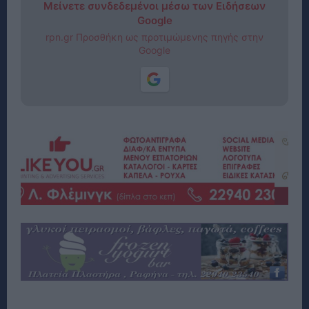
Μείνετε συνδεδεμένοι μέσω των Ειδήσεων
Google
rpn.gr Προσθήκη ως προτιμώμενης πηγής στην
Google