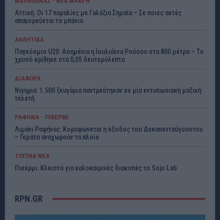
ΜΑΡΑΘΩΝΑΣ - ΝΕΑ ΜΑΚΡΗ
Αττική: Οι 17 παραλίες με Γαλάζια Σημαία – Σε ποιες ακτές
απαγορεύεται το μπάνιο
ΑΘΛΗΤΙΚΑ
Παγκόσμιο U20: Ασημένια η Ιουλιάννα Ρούσου στα 800 μέτρα – Το
χρυσό κρίθηκε στα 0,05 δευτερόλεπτα
ΔΙΑΦΟΡΑ
Νιγηρία: 1.500 ζευγάρια παντρεύτηκαν σε μία εντυπωσιακή μαζική
τελετή
ΡΑΦΗΝΑ - ΠΙΚΕΡΜΙ
Λιμάνι Ραφήνας: Κορυφώνεται η έξοδος του Δεκαπενταύγουστου
– Γεμάτα αναχωρούν τα πλοία
ΤΟΠΙΚΑ ΝΕΑ
Πικέρμι: Κλειστό για καλοκαιρινές διακοπές το Sojo Lab
RPN.GR