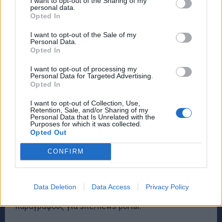
I want to opt-out of the Sharing of my
personal data.
Το έργο παρουσιάζεται ως ένα βήμα προς την
Opted In
ψηφιοποίηση της τροχαίας επιτήρησης και την
I want to opt-out of the Sale of my
ενίσχυση της οδικής ασφάλειας. Ωστόσο, οι
Personal Data.
Opted In
αλλεπάλληλες προσφυγές δείχνουν ότι ο
σχεδιασμός του εξακολουθεί να προκαλεί σοβαρές
I want to opt-out of processing my
Personal Data for Targeted Advertising.
ενστάσεις στην αγορά.
Opted In
I want to opt-out of Collection, Use,
Το επόμενο διάστημα θα κρίνει αν ο διαγωνισμός θα
Retention, Sale, and/or Sharing of my
Personal Data that Is Unrelated with the
προχωρήσει ή αν το φιλόδοξο σύστημα των
Purposes for which it was collected.
Opted Out
«έξυπνων» καμερών θα μείνει, για ακόμη μία φορά,
στα χαρτιά.
CONFIRM
Μπορώ να το κάνω και σε πιο «εφημεριδίστικο»
Data Deletion
Data Access
Privacy Policy
ύφος με δυνατό τίτλο, lead και πιο κοφτές
παραγράφους για site/news portal.