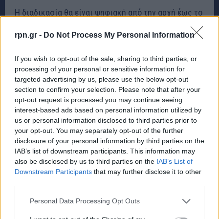
Η διαδικασία θα είναι ψηφιακή από την αρχή έως το
τέλος. Μετά την καταγραφή μιας παράβασης, το
rpn.gr -
Do Not Process My Personal Information
σύστημα θα αναγνωρίζει την πινακίδα, θα
διασταυρώνει τα στοιχεία με τα κρατικά μητρώα και
If you wish to opt-out of the sale, sharing to third parties, or
θα δημιουργεί ηλεκτρονικό φάκελο. Πριν επιβληθεί
processing of your personal or sensitive information for
targeted advertising by us, please use the below opt-out
πρόστιμο, η καταγραφή θα ελέγχεται από
section to confirm your selection. Please note that after your
εξουσιοδοτημένο προσωπικό της Ελληνικής
opt-out request is processed you may continue seeing
Αστυνομίας.
interest-based ads based on personal information utilized by
us or personal information disclosed to third parties prior to
your opt-out. You may separately opt-out of the further
Οι πολίτες θα ενημερώνονται μέσω των ψηφιακών
disclosure of your personal information by third parties on the
υπηρεσιών του Δημοσίου, όπου θα μπορούν να δουν
IAB’s list of downstream participants. This information may
το αποδεικτικό υλικό, να πληρώσουν ηλεκτρονικά το
also be disclosed by us to third parties on the
IAB’s List of
Downstream Participants
that may further disclose it to other
πρόστιμο ή να υποβάλουν ένσταση.
third parties.
Το κρίσιμο ερώτημα
Personal Data Processing Opt Outs