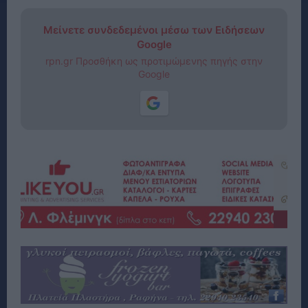
Μείνετε συνδεδεμένοι μέσω των Ειδήσεων
Google
rpn.gr Προσθήκη ως προτιμώμενης πηγής στην
Google