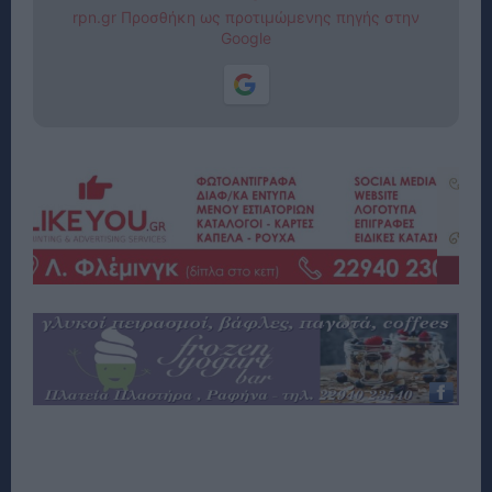
rpn.gr Προσθήκη ως προτιμώμενης πηγής στην
Google