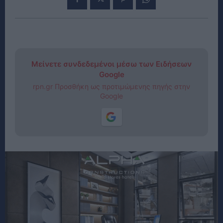
Μείνετε συνδεδεμένοι μέσω των Ειδήσεων
Google
rpn.gr Προσθήκη ως προτιμώμενης πηγής στην
Google