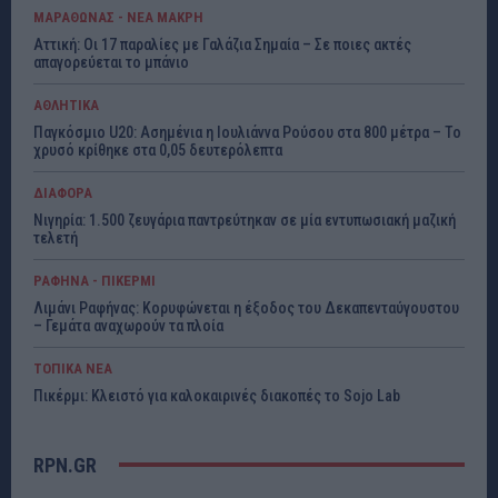
ΜΑΡΑΘΩΝΑΣ - ΝΕΑ ΜΑΚΡΗ
Αττική: Οι 17 παραλίες με Γαλάζια Σημαία – Σε ποιες ακτές
απαγορεύεται το μπάνιο
ΑΘΛΗΤΙΚΑ
Παγκόσμιο U20: Ασημένια η Ιουλιάννα Ρούσου στα 800 μέτρα – Το
χρυσό κρίθηκε στα 0,05 δευτερόλεπτα
ΔΙΑΦΟΡΑ
Νιγηρία: 1.500 ζευγάρια παντρεύτηκαν σε μία εντυπωσιακή μαζική
τελετή
ΡΑΦΗΝΑ - ΠΙΚΕΡΜΙ
Λιμάνι Ραφήνας: Κορυφώνεται η έξοδος του Δεκαπενταύγουστου
– Γεμάτα αναχωρούν τα πλοία
ΤΟΠΙΚΑ ΝΕΑ
Πικέρμι: Κλειστό για καλοκαιρινές διακοπές το Sojo Lab
RPN.GR