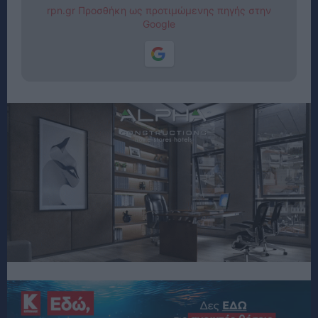
rpn.gr Προσθήκη ως προτιμώμενης πηγής στην
Google