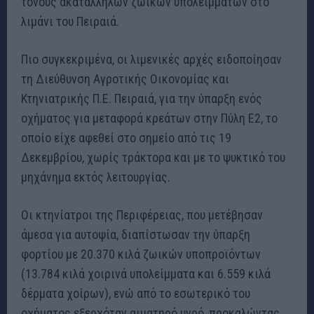
τόνους ακατάλληλων ζωικών υπολειμμάτων στο
λιμάνι του Πειραιά.
Πιο συγκεκριμένα, οι λιμενικές αρχές ειδοποίησαν
τη Διεύθυνση Αγροτικής Οικονομίας και
Κτηνιατρικής Π.Ε. Πειραιά, για την ύπαρξη ενός
οχήματος για μεταφορά κρεάτων στην Πύλη Ε2, το
οποίο είχε αφεθεί στο σημείο από τις 19
Δεκεμβρίου, χωρίς τράκτορα και με το ψυκτικό του
μηχάνημα εκτός λειτουργίας.
Οι κτηνίατροι της Περιφέρειας, που μετέβησαν
άμεσα για αυτοψία, διαπίστωσαν την ύπαρξη
φορτίου με 20.370 κιλά ζωικών υποπροϊόντων
(13.784 κιλά χοιρινά υπολείμματα και 6.559 κιλά
δέρματα χοίρων), ενώ από το εσωτερικό του
οχήματος εξερχόταν αιματηρό υγρό, προκαλώντας