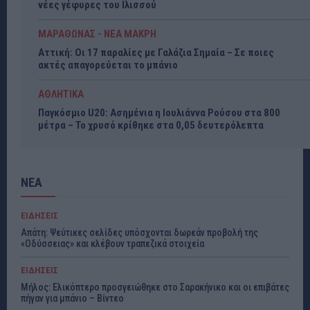
νέες γέφυρες του Ιλισσού
ΜΑΡΑΘΩΝΑΣ - ΝΕΑ ΜΑΚΡΗ
Αττική: Οι 17 παραλίες με Γαλάζια Σημαία – Σε ποιες
ακτές απαγορεύεται το μπάνιο
ΑΘΛΗΤΙΚΑ
Παγκόσμιο U20: Ασημένια η Ιουλιάννα Ρούσου στα 800
μέτρα – Το χρυσό κρίθηκε στα 0,05 δευτερόλεπτα
ΝΕΑ
ΕΙΔΗΣΕΙΣ
Απάτη: Ψεύτικες σελίδες υπόσχονται δωρεάν προβολή της
«Οδύσσειας» και κλέβουν τραπεζικά στοιχεία
ΕΙΔΗΣΕΙΣ
Μήλος: Ελικόπτερο προσγειώθηκε στο Σαρακήνικο και οι επιβάτες
πήγαν για μπάνιο – Βίντεο