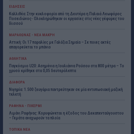
ΕΙΔΗΣΕΙΣ
Καλλιθέα: Στην κυκλοφορία από τη Δευτέρα η Παλαιά Λεωφόρος
Ποσειδώνος- Ολοκληρώθηκαν οι εργασίες στις νέες γέφυρες του
Ιλισσού
ΜΑΡΑΘΩΝΑΣ - ΝΕΑ ΜΑΚΡΗ
Αττική: Οι 17 παραλίες με Γαλάζια Σημαία – Σε ποιες ακτές
απαγορεύεται το μπάνιο
ΑΘΛΗΤΙΚΑ
Παγκόσμιο U20: Ασημένια η Ιουλιάννα Ρούσου στα 800 μέτρα – Το
χρυσό κρίθηκε στα 0,05 δευτερόλεπτα
ΔΙΑΦΟΡΑ
Νιγηρία: 1.500 ζευγάρια παντρεύτηκαν σε μία εντυπωσιακή μαζική
τελετή
ΡΑΦΗΝΑ - ΠΙΚΕΡΜΙ
Λιμάνι Ραφήνας: Κορυφώνεται η έξοδος του Δεκαπενταύγουστου
– Γεμάτα αναχωρούν τα πλοία
ΤΟΠΙΚΑ ΝΕΑ