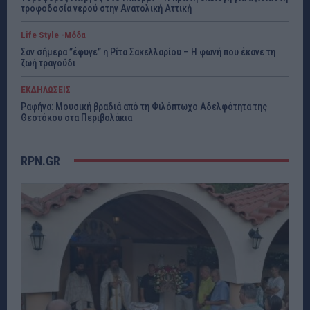
τροφοδοσία νερού στην Ανατολική Αττική
Life Style -Μόδα
Σαν σήμερα ”έφυγε” η Ρίτα Σακελλαρίου – Η φωνή που έκανε τη
ζωή τραγούδι
ΕΚΔΗΛΩΣΕΙΣ
Ραφήνα: Μουσική βραδιά από τη Φιλόπτωχο Αδελφότητα της
Θεοτόκου στα Περιβολάκια
RPN.GR