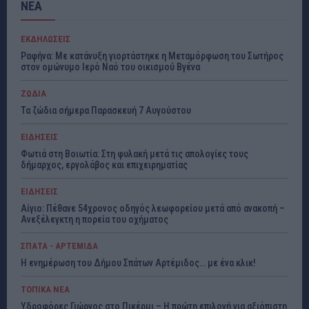
ΝΕΑ
ΕΚΔΗΛΩΣΕΙΣ
Ραφήνα: Με κατάνυξη γιορτάστηκε η Μεταμόρφωση του Σωτήρος
στον ομώνυμο Ιερό Ναό του οικισμού Βγένα
ΖΩΔΙΑ
Τα ζώδια σήμερα Παρασκευή 7 Αυγούστου
ΕΙΔΗΣΕΙΣ
Φωτιά στη Βοιωτία: Στη φυλακή μετά τις απολογίες τους
δήμαρχος, εργολάβος και επιχειρηματίας
ΕΙΔΗΣΕΙΣ
Αίγιο: Πέθανε 54χρονος οδηγός λεωφορείου μετά από ανακοπή –
Ανεξέλεγκτη η πορεία του οχήματος
ΣΠΑΤΑ - ΑΡΤΕΜΙΔΑ
Η ενημέρωση του Δήμου Σπάτων Αρτέμιδος… με ένα κλικ!
ΤΟΠΙΚΑ ΝΕΑ
Υδροφόρες Γιώργος στο Πικέρμι – Η πρώτη επιλογή για αξιόπιστη