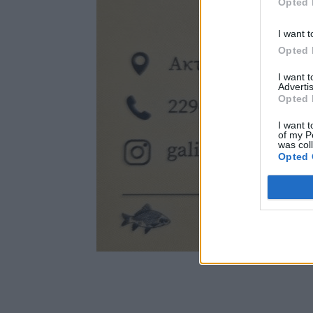
Opted 
I want t
Opted 
I want 
Advertis
Opted 
I want t
of my P
was col
Opted 