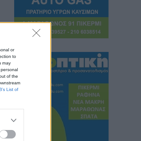
sonal or
ection to
ou may
 personal
out of the
 downstream
B’s List of