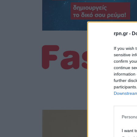
rpn.gr -
Do
If you wish 
sensitive in
confirm you
continue se
information 
further disc
participants
Downstream 
Persona
I want t