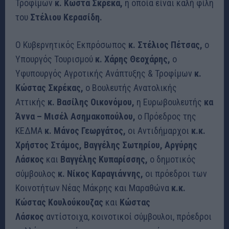
Τροφίμων
κ. Κώστα Σκρέκα,
η οποία είναι καλή φίλη
του
Στέλιου Κερασίδη.
Ο Κυβερνητικός Εκπρόσωπος
κ. Στέλιος Πέτσας,
o
Υπουργός Τουρισμού
κ. Χάρης Θεοχάρης,
ο
Υφυπουργός Αγροτικής Ανάπτυξης & Τροφίμων
κ.
Κώστας Σκρέκας,
ο Βουλευτής Ανατολικής
Αττικής
κ. Βασίλης Οικονόμου,
η Ευρωβουλευτής
κα
Άννα – Μισέλ Ασημακοπούλου,
ο Πρόεδρος της
ΚΕΔΜΑ
κ. Μάνος Γεωργάτος,
οι Αντιδήμαρχοι
κ.κ.
Χρήστος Στάμος, Βαγγέλης Σωτηρίου, Αργύρης
Λάσκος
και
Βαγγέλης Κυπαρίσσης,
ο δημοτικός
σύμβουλος
κ. Νίκος Καραγιάννης,
οι πρόεδροι των
Κοινοτήτων Νέας Μάκρης και Μαραθώνα
κ.κ.
Κώστας Κουλούκουζας
και
Κώστας
Λάσκος
αντίστοιχα, κοινοτικοί σύμβουλοι, πρόεδροι