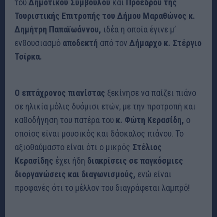
του
Δημοτικού Συμβούλου
και
Προέδρου της
Τουριστικής Επιτροπής του Δήμου Μαραθώνος κ.
Δημήτρη Παπαϊωάννου,
ιδέα η οποία έγινε μ’
ενθουσιασμό
αποδεκτή
από τον
Δήμαρχο κ. Στέργιο
Τσίρκα.
Ο επτάχρονος πιανίστας
ξεκίνησε να παίζει πιάνο
σε ηλικία μόλις δυόμισι ετών, με την προτροπή και
καθοδήγηση του πατέρα του
κ. Φώτη Κερασίδη,
ο
οποίος είναι μουσικός και δάσκαλος πιάνου. Το
αξιοθαύμαστο είναι ότι ο μικρός
Στέλιος
Κερασίδης
έχει ήδη
διακρίσεις σε παγκόσμιες
διοργανώσεις και διαγωνισμούς,
ενώ είναι
προφανές ότι το μέλλον του διαγράφεται λαμπρό!