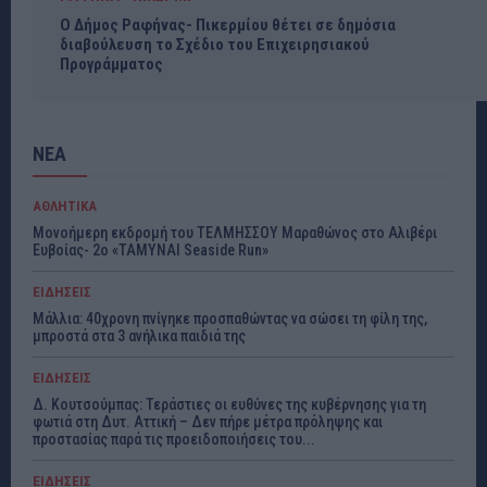
Ο Δήμος Ραφήνας- Πικερμίου θέτει σε δημόσια
διαβούλευση το Σχέδιο του Επιχειρησιακού
Προγράμματος
ΝΕΑ
ΑΘΛΗΤΙΚΑ
Μονοήμερη εκδρομή του ΤΕΛΜΗΣΣΟΥ Μαραθώνος στο Αλιβέρι
Ευβοίας- 2ο «ΤΑΜΥΝΑΙ Seaside Run»
ΕΙΔΗΣΕΙΣ
Μάλλια: 40χρονη πνίγηκε προσπαθώντας να σώσει τη φίλη της,
μπροστά στα 3 ανήλικα παιδιά της
ΕΙΔΗΣΕΙΣ
Δ. Κουτσούμπας: Τεράστιες οι ευθύνες της κυβέρνησης για τη
φωτιά στη Δυτ. Αττική – Δεν πήρε μέτρα πρόληψης και
προστασίας παρά τις προειδοποιήσεις του...
ΕΙΔΗΣΕΙΣ