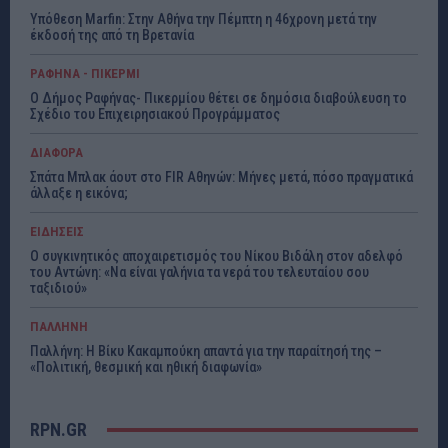
Υπόθεση Marfin: Στην Αθήνα την Πέμπτη η 46χρονη μετά την
έκδοσή της από τη Βρετανία
ΡΑΦΗΝΑ - ΠΙΚΕΡΜΙ
Ο Δήμος Ραφήνας- Πικερμίου θέτει σε δημόσια διαβούλευση το
Σχέδιο του Επιχειρησιακού Προγράμματος
ΔΙΑΦΟΡΑ
Σπάτα Μπλακ άουτ στο FIR Αθηνών: Μήνες μετά, πόσο πραγματικά
άλλαξε η εικόνα;
ΕΙΔΗΣΕΙΣ
Ο συγκινητικός αποχαιρετισμός του Νίκου Βιδάλη στον αδελφό
του Αντώνη: «Να είναι γαλήνια τα νερά του τελευταίου σου
ταξιδιού»
ΠΑΛΛΗΝΗ
Παλλήνη: Η Βίκυ Κακαμπούκη απαντά για την παραίτησή της –
«Πολιτική, θεσμική και ηθική διαφωνία»
RPN.GR