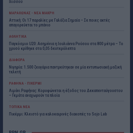
Ιλισσού
ΜΑΡΑΘΩΝΑΣ - ΝΕΑ ΜΑΚΡΗ
Αττική: Οι 17 παραλίες με Γαλάζια Σημαία – Σε ποιες ακτές
απαγορεύεται το μπάνιο
ΑΘΛΗΤΙΚΑ
Παγκόσμιο U20: Ασημένια η Ιουλιάννα Ρούσου στα 800 μέτρα – Το
χρυσό κρίθηκε στα 0,05 δευτερόλεπτα
ΔΙΑΦΟΡΑ
Νιγηρία: 1.500 ζευγάρια παντρεύτηκαν σε μία εντυπωσιακή μαζική
τελετή
ΡΑΦΗΝΑ - ΠΙΚΕΡΜΙ
Λιμάνι Ραφήνας: Κορυφώνεται η έξοδος του Δεκαπενταύγουστου
– Γεμάτα αναχωρούν τα πλοία
ΤΟΠΙΚΑ ΝΕΑ
Πικέρμι: Κλειστό για καλοκαιρινές διακοπές το Sojo Lab
RPN.GR