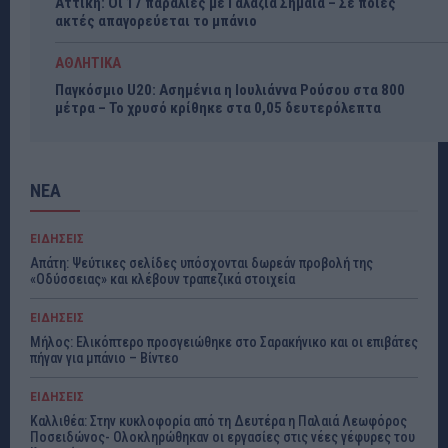
Αττική: Οι 17 παραλίες με Γαλάζια Σημαία – Σε ποιες
ακτές απαγορεύεται το μπάνιο
ΑΘΛΗΤΙΚΑ
Παγκόσμιο U20: Ασημένια η Ιουλιάννα Ρούσου στα 800
μέτρα – Το χρυσό κρίθηκε στα 0,05 δευτερόλεπτα
ΝΕΑ
ΕΙΔΗΣΕΙΣ
Απάτη: Ψεύτικες σελίδες υπόσχονται δωρεάν προβολή της
«Οδύσσειας» και κλέβουν τραπεζικά στοιχεία
ΕΙΔΗΣΕΙΣ
Μήλος: Ελικόπτερο προσγειώθηκε στο Σαρακήνικο και οι επιβάτες
πήγαν για μπάνιο – Βίντεο
ΕΙΔΗΣΕΙΣ
Καλλιθέα: Στην κυκλοφορία από τη Δευτέρα η Παλαιά Λεωφόρος
Ποσειδώνος- Ολοκληρώθηκαν οι εργασίες στις νέες γέφυρες του