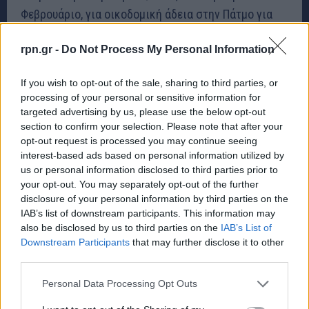
Φεβρουάριο, για οικοδομική άδεια στην Πάτμο για
δόμηση σε οικόπεδο που δεν πληρούσε τις
rpn.gr -
Do Not Process My Personal Information
προϋποθέσεις, αφού δεν είχε «πρόσωπο» σε
κοινόχρηστο δρόμο. Μάλιστα, τότε οι ανώτατοι
If you wish to opt-out of the sale, sharing to third parties, or
δικαστές στην απόφασή τους ανέφεραν ότι οι
processing of your personal or sensitive information for
περιορισμοί της νομοθεσίας (ελάχιστη αρτιότητα,
targeted advertising by us, please use the below opt-out
section to confirm your selection. Please note that after your
«πρόσωπο» σε κοινόχρηστο δρόμο κ.ά.) ισχύουν ήδη
opt-out request is processed you may continue seeing
από το 1985 (βάσει του Προεδρικού Διατάγματος
interest-based ads based on personal information utilized by
της 24-31.5.1985).
us or personal information disclosed to third parties prior to
your opt-out. You may separately opt-out of the further
disclosure of your personal information by third parties on the
Κάποιους μήνες αργότερα και συγκεκριμένα τον
IAB’s list of downstream participants. This information may
Ιούνιο, το Ανώτατο Ακυρωτικό Δικαστήριο με νέα
also be disclosed by us to third parties on the
IAB’s List of
Downstream Participants
that may further disclose it to other
του απόφαση (992/2023) ακύρωσε οικοδομική άδεια
third parties.
με κατά παρέκκλιση αρτιότητα για αγροτική
αποθήκη στην Ανθηδόνα του Δήμου Χαλκιδέων.
Personal Data Processing Opt Outs