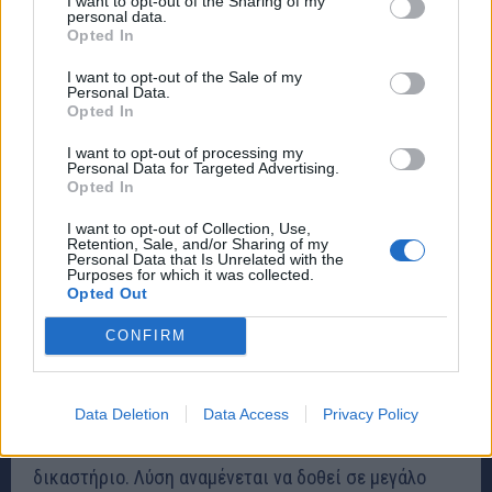
I want to opt-out of the Sharing of my
Επίσης, τον Αύγουστο, με την 1206/2023,
personal data.
Opted In
εξετάζοντας την έκδοση άδειας δόμησης για
I want to opt-out of the Sale of my
οικόπεδο στον Δήμο Νικολάου Σκουφά του Νομού
Personal Data.
Αρτας, το ΣτΕ ξεκαθάρισε ότι «τα εκτός σχεδίου
Opted In
γήπεδα που δημιουργήθηκαν πριν από την έναρξη
I want to opt-out of processing my
Personal Data for Targeted Advertising.
ισχύος του Ν. 3212/2003, διεπόμενα από τις
Opted In
διατάξεις του Π.Δ. της 24-31.5.1985, όπως αυτό είχε
I want to opt-out of Collection, Use,
αρχικά, είναι δομήσιμα εφόσον διαθέτουν, μεταξύ
Retention, Sale, and/or Sharing of my
Personal Data that Is Unrelated with the
άλλων, “πρόσωπο” σε κοινόχρηστο χώρο (δρόμο)
Purposes for which it was collected.
νομίμως υφιστάμενο και μη προκύψαντα από
Opted Out
ιδιωτική βούληση».
CONFIRM
Οι αποφάσεις προκάλεσαν προβλήματα τόσο στην
έκδοση νέων αδειών όσο και σε υφισταμένες άδειες
Data Deletion
Data Access
Privacy Policy
που δεν πληρούν τις προϋποθέσεις που έθετε το
δικαστήριο. Λύση αναμένεται να δοθεί σε μεγάλο