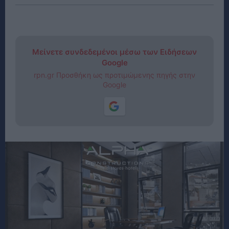
Μείνετε συνδεδεμένοι μέσω των Ειδήσεων
Google
rpn.gr Προσθήκη ως προτιμώμενης πηγής στην
Google