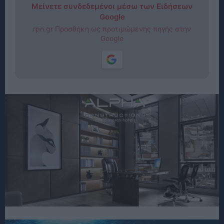
Μείνετε συνδεδεμένοι μέσω των Ειδήσεων
Google
rpn.gr Προσθήκη ως προτιμώμενης πηγής στην
Google