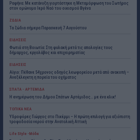
Ραφήνα: Με κατάνυξη γιορτάστηκε η Μεταμόρφωση του Σωτήρος
στον ομώνυμο Ιερό Ναό του οικισμού Βγένα
ΖΩΔΙΑ
Τα ζώδια σήμερα Παρασκευή 7 Αυγούστου
ΕΙΔΗΣΕΙΣ
Φωτιά στη Βοιωτία: Στη φυλακή μετά τις απολογίες τους
δήμαρχος, εργολάβος και επιχειρηματίας
ΕΙΔΗΣΕΙΣ
Αίγιο: Πέθανε 54χρονος οδηγός λεωφορείου μετά από ανακοπή –
Ανεξέλεγκτη η πορεία του οχήματος
ΣΠΑΤΑ - ΑΡΤΕΜΙΔΑ
Η ενημέρωση του Δήμου Σπάτων Αρτέμιδος… με ένα κλικ!
ΤΟΠΙΚΑ ΝΕΑ
Υδροφόρες Γιώργος στο Πικέρμι – Η πρώτη επιλογή για αξιόπιστη
τροφοδοσία νερού στην Ανατολική Αττική
Life Style -Μόδα