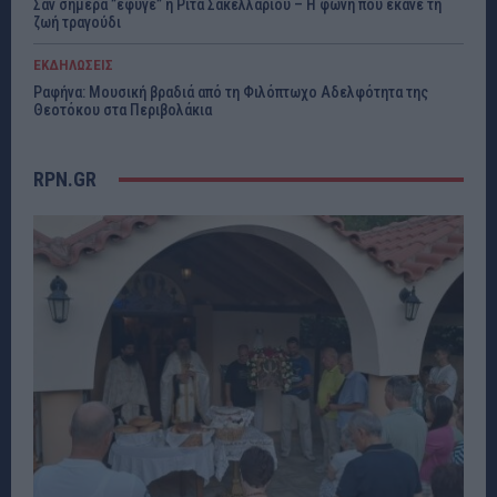
Σαν σήμερα ”έφυγε” η Ρίτα Σακελλαρίου – Η φωνή που έκανε τη
ζωή τραγούδι
ΕΚΔΗΛΩΣΕΙΣ
Ραφήνα: Μουσική βραδιά από τη Φιλόπτωχο Αδελφότητα της
Θεοτόκου στα Περιβολάκια
RPN.GR