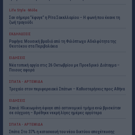
Life Style -Μόδα
Σαν σήμερα ”έφυγε” η Ρίτα Σακελλαρίου – Η φωνή που έκανε τη
ζωή τραγούδι
ΕΚΔΗΛΩΣΕΙΣ
Ραφήνα: Μουσική βραδιά από τη Φιλόπτωχο Αδελφότητα της
Θεοτόκου στα Περιβολάκια
ΕΙΔΗΣΕΙΣ
Νέα τοπική αργία στις 26 Οκτωβρίου με Προεδρικό Διάταγμα –
Ποιους αφορά
ΣΠΑΤΑ - ΑΡΤΕΜΙΔΑ
Τροχαίο στον περιφερειακό Σπάτων – Καθυστερήσεις προς Αθήνα
ΕΙΔΗΣΕΙΣ
Χανιά: Ηλικιωμένη έφυγε από αστυνομικό τμήμα ενώ βρισκόταν
σε σύγχυση – Βρέθηκε νεκρή λίγες ημέρες αργότερα
ΣΠΑΤΑ - ΑΡΤΕΜΙΔΑ
Σπάτα: Στο 37% η κατασκευή του νέου δικτύου αποχέτευσης