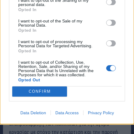
I want to opt-out of the Sharing of my
personal data.
κανονιστικού πλαισίου θα ενισχύσει τον
Opted In
ανταγωνισμό και θα τονώσει τις επενδύσεις.
I want to opt-out of the Sale of my
Personal Data.
Opted In
Υπάρχει ακόμη περιθώριο για τη μείωση του
κανονιστικού φόρτου μέσω της τυποποίησης και
I want to opt-out of processing my
Personal Data for Targeted Advertising.
της επιτάχυνσης της αναθεώρησης των
Opted In
υφιστάμενων κανονιστικών ρυθμίσεων για τις
I want to opt-out of Collection, Use,
επιχειρήσεις, της εξασφάλισης αποτελεσματικής
Retention, Sale, and/or Sharing of my
Personal Data that Is Unrelated with the
διαβούλευσης με τα ενδιαφερόμενα μέρη σχετικά με
Purposes for which it was collected.
Opted Out
τη νέα νομοθεσία και της άρσης των περιορισμών
στις επαγγελματικές υπηρεσίες, ιδίως στους
CONFIRM
συμβολαιογράφους και τους δικηγόρους.
Data Deletion
Data Access
Privacy Policy
Η ενίσχυση της επαγγελματικής κατάρτισης, η
αναπροσαρμογή των πολιτικών για την αγορά
εργασίας με στόχο την κατάρτιση και την παροχή