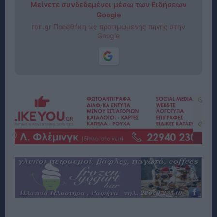
Μείνετε συνδεδεμένοι μέσω των Ειδήσεων
Google
rpn.gr Προσθήκη ως προτιμώμενης πηγής στην
Google