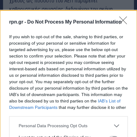
χρέους ως ποσοστό του ΑΕΠ παραμένει
καθοριστικής σημασίας, δεδομένου του ακόμη
υψηλού επιπέδου χρέους και των υψηλών
rpn.gr -
Do Not Process My Personal Information
μελλοντικών πιέσεων στις δαπάνες, που οφείλονται
στις υψηλές επενδυτικές ανάγκες, την κλιματική
If you wish to opt-out of the sale, sharing to third parties, or
αλλαγή και τη γήρανση του πληθυσμού.
processing of your personal or sensitive information for
targeted advertising by us, please use the below opt-out
section to confirm your selection. Please note that after your
Θα χρειαστεί βιώσιμη, ισχυρή ανάπτυξη για την
opt-out request is processed you may continue seeing
αύξηση του βιοτικού επιπέδου και την κάλυψη των
interest-based ads based on personal information utilized by
us or personal information disclosed to third parties prior to
δαπανών, με παράλληλη μείωση του χρέους. Με τη
your opt-out. You may separately opt-out of the further
γήρανση του πληθυσμού της Ελλάδας, η περαιτέρω
disclosure of your personal information by third parties on the
βελτίωση του επιχειρηματικού περιβάλλοντος και η
IAB’s list of downstream participants. This information may
also be disclosed by us to third parties on the
IAB’s List of
αντιμετώπιση της έλλειψης δεξιοτήτων αποτελούν
Downstream Participants
that may further disclose it to other
βασικές προτεραιότητες.
third parties.
Personal Data Processing Opt Outs
Η συνέχιση των πρόσφατων μέτρων για τη
δημιουργία ενός πιο φιλικού προς τις επιχειρήσεις