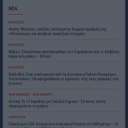
ΝΕΑ
ΕΙΔΗΣΕΙΣ
Απάτη: Ψεύτικες σελίδες υπόσχονται δωρεάν προβολή της
«Οδύσσειας» και κλέβουν τραπεζικά στοιχεία
ΕΙΔΗΣΕΙΣ
Μήλος: Ελικόπτερο προσγειώθηκε στο Σαρακήνικο και οι επιβάτες
πήγαν για μπάνιο – Βίντεο
ΕΙΔΗΣΕΙΣ
Καλλιθέα: Στην κυκλοφορία από τη Δευτέρα η Παλαιά Λεωφόρος
Ποσειδώνος- Ολοκληρώθηκαν οι εργασίες στις νέες γέφυρες του
Ιλισσού
ΜΑΡΑΘΩΝΑΣ - ΝΕΑ ΜΑΚΡΗ
Αττική: Οι 17 παραλίες με Γαλάζια Σημαία – Σε ποιες ακτές
απαγορεύεται το μπάνιο
ΑΘΛΗΤΙΚΑ
Παγκόσμιο U20: Ασημένια η Ιουλιάννα Ρούσου στα 800 μέτρα – Το