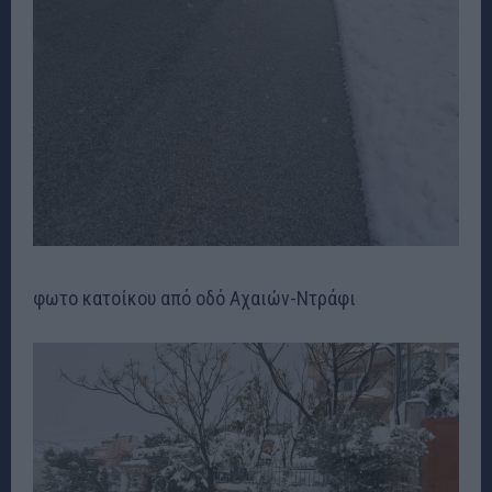
φωτο κατοίκου από οδό Αχαιών-Ντράφι