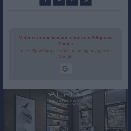
Μείνετε συνδεδεμένοι μέσω των Ειδήσεων
Google
rpn.gr Προσθήκη ως προτιμώμενης πηγής στην
Google