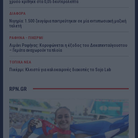
χρυσό κρίθηκε στα 0,05 δευτερόλεπτα
ΔΙΑΦΟΡΑ
Νιγηρία: 1.500 ζευγάρια παντρεύτηκαν σε μία εντυπωσιακή μαζική
τελετή
ΡΑΦΗΝΑ - ΠΙΚΕΡΜΙ
Λιμάνι Ραφήνας: Κορυφώνεται η έξοδος του Δεκαπενταύγουστου
– Γεμάτα αναχωρούν τα πλοία
ΤΟΠΙΚΑ ΝΕΑ
Πικέρμι: Κλειστό για καλοκαιρινές διακοπές το Sojo Lab
RPN.GR