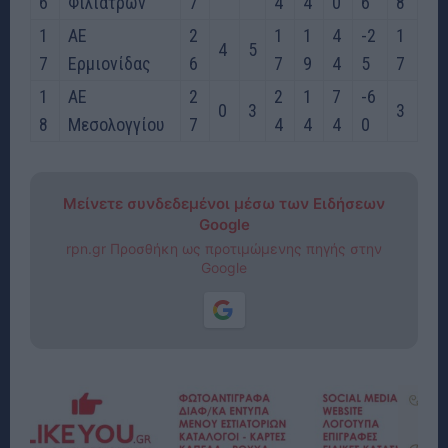
6
Φιλιατρών
7
4
4
0
6
8
1
ΑΕ
2
1
1
4
-2
1
4
5
7
Ερμιονίδας
6
7
9
4
5
7
1
ΑΕ
2
2
1
7
-6
0
3
3
8
Μεσολογγίου
7
4
4
4
0
Μείνετε συνδεδεμένοι μέσω των Ειδήσεων
Google
rpn.gr Προσθήκη ως προτιμώμενης πηγής στην
Google