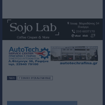
TAGS
Γ΄ΕΘΝΙΚΉ ΘΎΕΛΛΑ ΡΑΦΉΝΑΣ