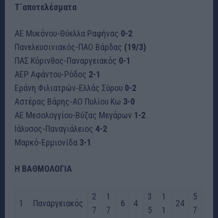
Τ΄αποτελέσματα
ΑΕ Μυκόνου-Θύελλα Ραφήνας
0-2
Πανελευσινιακός-ΠΑΟ Βάρδας
(19/3)
ΠΑΣ Κόρινθος-Παναργειακός
0-1
ΑΕΡ Αφάντου-Ρόδος
2-1
Εράνη Φιλιατρών-Ελλάς Σύρου
0-2
Αστέρας Βάρης-ΑΟ Πυλίου Κω
3-0
ΑΕ Μεσολογγίου-Βύζας Μεγάρων
1-2
Ιάλυσος-Παναγιάλειος
4-2
Μαρκό-Ερμιονίδα
3-1
H ΒΑΘΜΟΛΟΓΙΑ
2
1
3
1
5
1
Παναργειακός
6
4
24
7
7
5
1
7