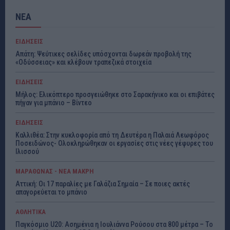
ΝΕΑ
ΕΙΔΗΣΕΙΣ
Απάτη: Ψεύτικες σελίδες υπόσχονται δωρεάν προβολή της
«Οδύσσειας» και κλέβουν τραπεζικά στοιχεία
ΕΙΔΗΣΕΙΣ
Μήλος: Ελικόπτερο προσγειώθηκε στο Σαρακήνικο και οι επιβάτες
πήγαν για μπάνιο – Βίντεο
ΕΙΔΗΣΕΙΣ
Καλλιθέα: Στην κυκλοφορία από τη Δευτέρα η Παλαιά Λεωφόρος
Ποσειδώνος- Ολοκληρώθηκαν οι εργασίες στις νέες γέφυρες του
Ιλισσού
ΜΑΡΑΘΩΝΑΣ - ΝΕΑ ΜΑΚΡΗ
Αττική: Οι 17 παραλίες με Γαλάζια Σημαία – Σε ποιες ακτές
απαγορεύεται το μπάνιο
ΑΘΛΗΤΙΚΑ
Παγκόσμιο U20: Ασημένια η Ιουλιάννα Ρούσου στα 800 μέτρα – Το