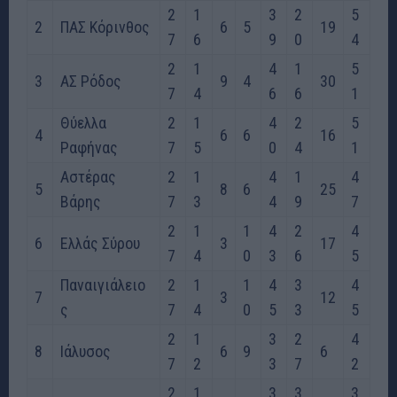
2
1
3
2
5
2
ΠΑΣ Κόρινθος
6
5
19
7
6
9
0
4
2
1
4
1
5
3
ΑΣ Ρόδος
9
4
30
7
4
6
6
1
Θύελλα
2
1
4
2
5
4
6
6
16
Ραφήνας
7
5
0
4
1
Αστέρας
2
1
4
1
4
5
8
6
25
Βάρης
7
3
4
9
7
2
1
1
4
2
4
6
Ελλάς Σύρου
3
17
7
4
0
3
6
5
Παναιγιάλειο
2
1
1
4
3
4
7
3
12
ς
7
4
0
5
3
5
2
1
3
2
4
8
Ιάλυσος
6
9
6
7
2
3
7
2
2
1
3
3
3