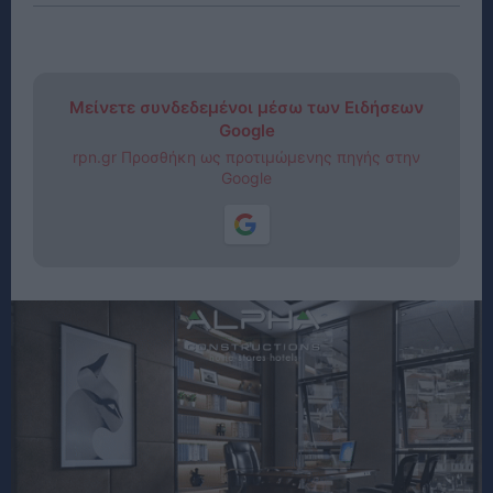
Μείνετε συνδεδεμένοι μέσω των Ειδήσεων
Google
rpn.gr Προσθήκη ως προτιμώμενης πηγής στην
Google