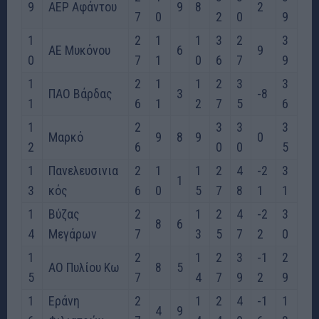
9
ΑΕΡ Αφάντου
9
8
2
7
0
2
0
9
1
2
1
1
3
2
3
ΑΕ Μυκόνου
6
9
0
7
1
0
6
7
9
1
2
1
1
2
3
3
ΠΑΟ Βάρδας
3
-8
1
6
1
2
7
5
6
1
2
3
3
3
Μαρκό
9
8
9
0
2
6
0
0
5
1
Πανελευσινια
2
1
1
2
4
-2
3
1
3
κός
6
0
5
7
8
1
1
1
Βύζας
2
1
2
4
-2
3
8
6
4
Μεγάρων
7
3
5
7
2
0
1
2
1
2
3
-1
2
ΑΟ Πυλίου Κω
8
5
5
7
4
7
9
2
9
1
Εράνη
2
1
2
4
-1
1
4
9