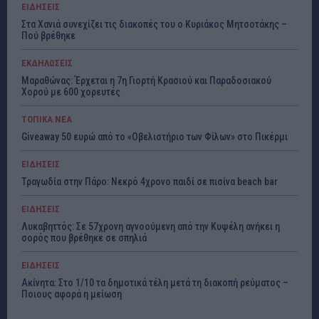
ΕΙΔΗΣΕΙΣ
Στα Χανιά συνεχίζει τις διακοπές του ο Κυριάκος Μητσοτάκης –
Πού βρέθηκε
ΕΚΔΗΛΩΣΕΙΣ
Μαραθώνας: Έρχεται η 7η Γιορτή Κρασιού και Παραδοσιακού
Χορού με 600 χορευτές
ΤΟΠΙΚΑ ΝΕΑ
Giveaway 50 ευρώ από το «Οβελιστήριο των Φίλων» στο Πικέρμι
ΕΙΔΗΣΕΙΣ
Τραγωδία στην Πάρο: Νεκρό 4χρονο παιδί σε πισίνα beach bar
ΕΙΔΗΣΕΙΣ
Λυκαβηττός: Σε 57χρονη αγνοούμενη από την Κυψέλη ανήκει η
σορός που βρέθηκε σε σπηλιά
ΕΙΔΗΣΕΙΣ
Ακίνητα: Στο 1/10 τα δημοτικά τέλη μετά τη διακοπή ρεύματος –
Ποιους αφορά η μείωση