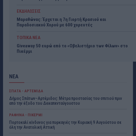
ΕΚΔΗΛΩΣΕΙΣ
Μαραθώνας: Έρχεται η 7η Γιορτή Κρασιού και
Παραδοσιακού Χορού με 600 χορευτές
ΤΟΠΙΚΑ ΝΕΑ
Giveaway 50 ευρώ από το «Οβελιστήριο των Φίλων» στο
Πικέρμι
ΝΕΑ
ΣΠΑΤΑ - ΑΡΤΕΜΙΔΑ
Δήμος Σπάτων–Αρτέμιδος: Μέτρα προστασίας του σπιτιού πριν
από την έξοδο του Δεκαπενταύγουστου
ΡΑΦΗΝΑ - ΠΙΚΕΡΜΙ
Πορτοκαλί κίνδυνος για πυρκαγιές την Κυριακή 9 Αυγούστου σε
όλη την Ανατολική Αττική