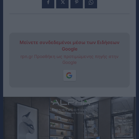
Μείνετε συνδεδεμένοι μέσω των Ειδήσεων
Google
rpn.gr Προσθήκη ως προτιμώμενης πηγής στην
Google