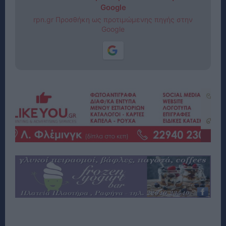
Google
rpn.gr Προσθήκη ως προτιμώμενης πηγής στην
Google