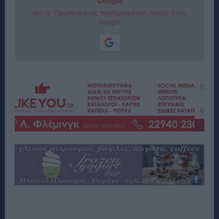
Google
rpn.gr Προσθήκη ως προτιμώμενης πηγής στην
Google