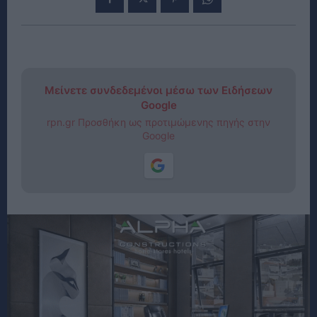
Μείνετε συνδεδεμένοι μέσω των Ειδήσεων
Google
rpn.gr Προσθήκη ως προτιμώμενης πηγής στην
Google