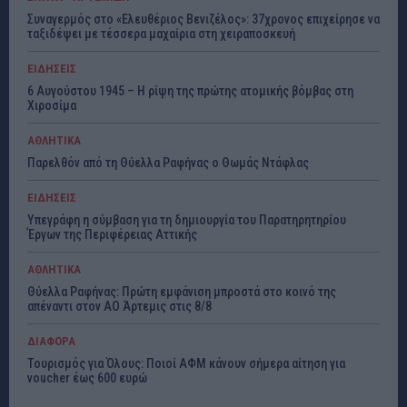
Συναγερμός στο «Ελευθέριος Βενιζέλος»: 37χρονος επιχείρησε να
ταξιδέψει με τέσσερα μαχαίρια στη χειραποσκευή
ΕΙΔΗΣΕΙΣ
6 Αυγούστου 1945 – Η ρίψη της πρώτης ατομικής βόμβας στη
Χιροσίμα
ΑΘΛΗΤΙΚΑ
Παρελθόν από τη Θύελλα Ραφήνας ο Θωμάς Ντάφλας
ΕΙΔΗΣΕΙΣ
Υπεγράφη η σύμβαση για τη δημιουργία του Παρατηρητηρίου
Έργων της Περιφέρειας Αττικής
ΑΘΛΗΤΙΚΑ
Θύελλα Ραφήνας: Πρώτη εμφάνιση μπροστά στο κοινό της
απέναντι στον ΑΟ Άρτεμις στις 8/8
ΔΙΑΦΟΡΑ
Τουρισμός για Όλους: Ποιοί ΑΦΜ κάνουν σήμερα αίτηση για
voucher έως 600 ευρώ