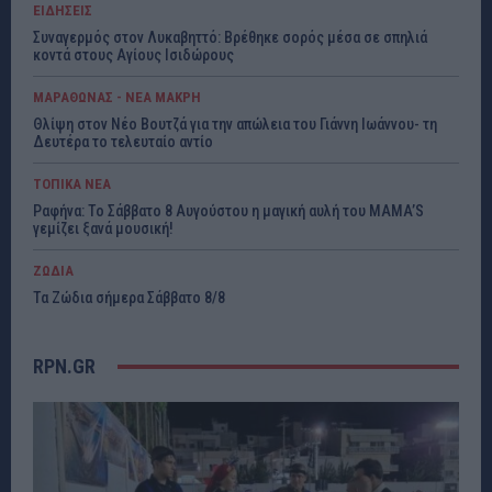
ΕΙΔΗΣΕΙΣ
Συναγερμός στον Λυκαβηττό: Βρέθηκε σορός μέσα σε σπηλιά
κοντά στους Αγίους Ισιδώρους
ΜΑΡΑΘΩΝΑΣ - ΝΕΑ ΜΑΚΡΗ
Θλίψη στον Νέο Βουτζά για την απώλεια του Γιάννη Ιωάννου- τη
Δευτέρα το τελευταίο αντίο
ΤΟΠΙΚΑ ΝΕΑ
Ραφήνα: Το Σάββατο 8 Αυγούστου η μαγική αυλή του MAMA’S
γεμίζει ξανά μουσική!
ΖΩΔΙΑ
Τα Ζώδια σήμερα Σάββατο 8/8
RPN.GR