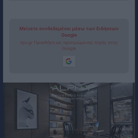
Μείνετε συνδεδεμένοι μέσω των Ειδήσεων
Google
rpn.gr Προσθήκη ως προτιμώμενης πηγής στην
Google