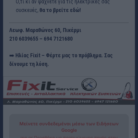
Ό,τι κι αν ψάχνετε για τις ηλεκτρικές σας
συσκευές,
θα το βρείτε εδώ!
Λεωφ. Μαραθώνος 60, Πικέρμι
210 6039655 – 694 7121680
➡️
Ηλίας Fixit – Φέρτε μας το πρόβλημα. Σας
δίνουμε τη λύση.
Μείνετε συνδεδεμένοι μέσω των Ειδήσεων
Google
rpn.gr Προσθήκη ως προτιμώμενης πηγής στην