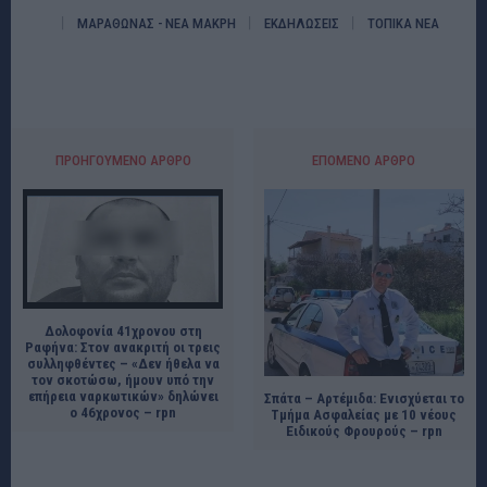
ΜΑΡΑΘΩΝΑΣ - ΝΕΑ ΜΑΚΡΗ
ΕΚΔΗΛΩΣΕΙΣ
ΤΟΠΙΚΑ ΝΕΑ
ΠΡΟΗΓΟΎΜΕΝΟ ΆΡΘΡΟ
ΕΠΌΜΕΝΟ ΆΡΘΡΟ
Δολοφονία 41χρονου στη
Ραφήνα: Στον ανακριτή οι τρεις
συλληφθέντες – «Δεν ήθελα να
τον σκοτώσω, ήμουν υπό την
επήρεια ναρκωτικών» δηλώνει
Σπάτα – Αρτέμιδα: Ενισχύεται το
ο 46χρονος – rpn
Τμήμα Ασφαλείας με 10 νέους
Ειδικούς Φρουρούς – rpn