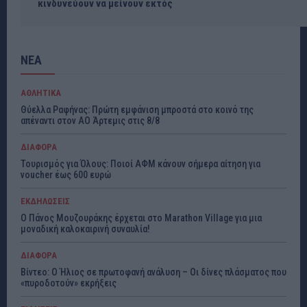
κινδυνεύουν να μείνουν εκτός
ΝΕΑ
ΑΘΛΗΤΙΚΑ
Θύελλα Ραφήνας: Πρώτη εμφάνιση μπροστά στο κοινό της
απέναντι στον ΑΟ Άρτεμις στις 8/8
ΔΙΑΦΟΡΑ
Τουρισμός για Όλους: Ποιοί ΑΦΜ κάνουν σήμερα αίτηση για
voucher έως 600 ευρώ
ΕΚΔΗΛΩΣΕΙΣ
Ο Πάνος Μουζουράκης έρχεται στο Marathon Village για μια
μοναδική καλοκαιρινή συναυλία!
ΔΙΑΦΟΡΑ
Βίντεο: Ο Ήλιος σε πρωτοφανή ανάλυση – Οι δίνες πλάσματος που
«πυροδοτούν» εκρήξεις