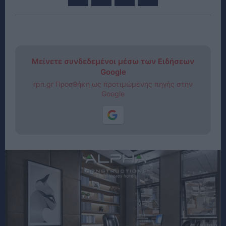
Μείνετε συνδεδεμένοι μέσω των Ειδήσεων
Google
rpn.gr Προσθήκη ως προτιμώμενης πηγής στην
Google