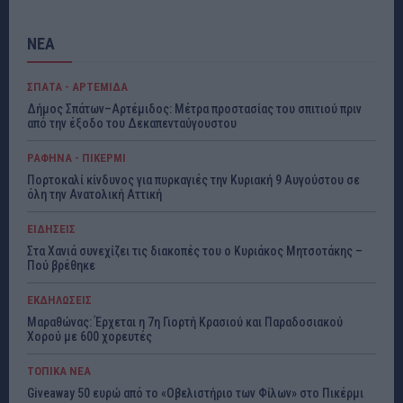
ΝΕΑ
ΣΠΑΤΑ - ΑΡΤΕΜΙΔΑ
Δήμος Σπάτων–Αρτέμιδος: Μέτρα προστασίας του σπιτιού πριν
από την έξοδο του Δεκαπενταύγουστου
ΡΑΦΗΝΑ - ΠΙΚΕΡΜΙ
Πορτοκαλί κίνδυνος για πυρκαγιές την Κυριακή 9 Αυγούστου σε
όλη την Ανατολική Αττική
ΕΙΔΗΣΕΙΣ
Στα Χανιά συνεχίζει τις διακοπές του ο Κυριάκος Μητσοτάκης –
Πού βρέθηκε
ΕΚΔΗΛΩΣΕΙΣ
Μαραθώνας: Έρχεται η 7η Γιορτή Κρασιού και Παραδοσιακού
Χορού με 600 χορευτές
ΤΟΠΙΚΑ ΝΕΑ
Giveaway 50 ευρώ από το «Οβελιστήριο των Φίλων» στο Πικέρμι