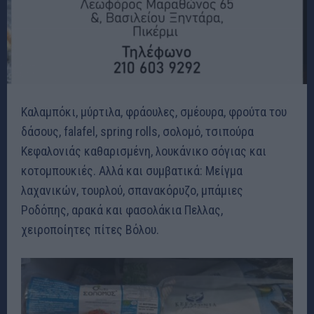
Καλαμπόκι, μύρτιλα, φράουλες, σμέουρα, φρούτα του
δάσους, falafel, spring rolls, σολομό, τσιπούρα
Κεφαλονιάς καθαρισμένη, λουκάνικο σόγιας και
κοτομπουκιές. Αλλά και συμβατικά: Μείγμα
λαχανικών, τουρλού, σπανακόρυζο, μπάμιες
Ροδόπης, αρακά και φασολάκια Πελλας,
χειροποίητες πίτες Βόλου.