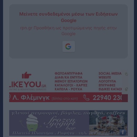
Μείνετε συνδεδεμένοι μέσω των Ειδήσεων
Google
rpn.gr Προσθήκη ως προτιμώμενης πηγής στην
Google