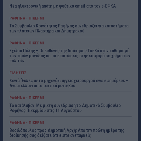
Νέα ηλεκτρονική απάτη με ψεύτικα email από τον e-ΕΦΚΑ
ΡΑΦΗΝΑ - ΠΙΚΕΡΜΙ
Το Συμβούλιο Κοινότητας Ραφήνας συνεδριάζει για καταστήματα
των πλατειών Πλαστήρα και Δημητρακού
ΡΑΦΗΝΑ - ΠΙΚΕΡΜΙ
Σχέδια Πόλης – Οι ευθύνες της διοίκησης Τσεβά στον καθορισμό
των τιμών μονάδας και οι επιπτώσεις στην εισφορά σε χρήμα των
πολιτών
ΕΙΔΗΣΕΙΣ
Χανιά: Έκλεψαν το μηχανάκι αγγειοχειρουργού ενώ εφημέρευε –
Αναστέλλονται τα τακτικά ραντεβού
ΡΑΦΗΝΑ - ΠΙΚΕΡΜΙ
Το κατάλαβαν: Με μικτή συνεδρίαση το Δημοτικό Συμβούλιο
Ραφήνας Πικερμίου στις 11 Αυγούστου
ΡΑΦΗΝΑ - ΠΙΚΕΡΜΙ
Βασιλόπουλος προς Δημοτική Αρχή: Από την πρώτη ημέρα της
διοίκησής σας δείξατε ότι είστε ανεπαρκείς