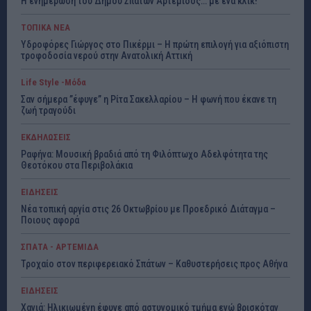
Η ενημέρωση του Δήμου Σπάτων Αρτέμιδος… με ένα κλικ!
ΤΟΠΙΚΑ ΝΕΑ
Υδροφόρες Γιώργος στο Πικέρμι – Η πρώτη επιλογή για αξιόπιστη
τροφοδοσία νερού στην Ανατολική Αττική
Life Style -Μόδα
Σαν σήμερα ”έφυγε” η Ρίτα Σακελλαρίου – Η φωνή που έκανε τη
ζωή τραγούδι
ΕΚΔΗΛΩΣΕΙΣ
Ραφήνα: Μουσική βραδιά από τη Φιλόπτωχο Αδελφότητα της
Θεοτόκου στα Περιβολάκια
ΕΙΔΗΣΕΙΣ
Νέα τοπική αργία στις 26 Οκτωβρίου με Προεδρικό Διάταγμα –
Ποιους αφορά
ΣΠΑΤΑ - ΑΡΤΕΜΙΔΑ
Τροχαίο στον περιφερειακό Σπάτων – Καθυστερήσεις προς Αθήνα
ΕΙΔΗΣΕΙΣ
Χανιά: Ηλικιωμένη έφυγε από αστυνομικό τμήμα ενώ βρισκόταν