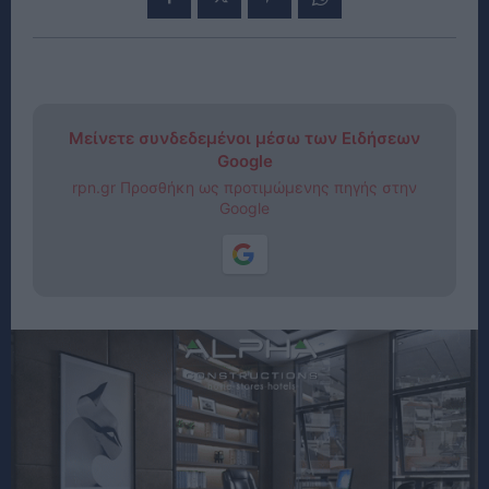
Μείνετε συνδεδεμένοι μέσω των Ειδήσεων
Google
rpn.gr Προσθήκη ως προτιμώμενης πηγής στην
Google