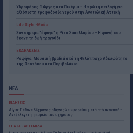
Υδροφόρες Γιώργος στο Πικέρμι – Η πρώτη επιλογή για
αξιόπιστη τροφοδοσία νερού στην Ανατολική Αττική
Life Style -Μόδα
Σαν σήμερα ”έφυγε” η Ρίτα Σακελλαρίου – Η φωνή που
έκανε τη ζωή τραγούδι
ΕΚΔΗΛΩΣΕΙΣ
Ραφήνα: Μουσική βραδιά από τη Φιλόπτωχο Αδελφότητα
της Θεοτόκου στα Περιβολάκια
ΝΕΑ
ΕΙΔΗΣΕΙΣ
Αίγιο: Πέθανε 54χρονος οδηγός λεωφορείου μετά από ανακοπή –
Ανεξέλεγκτη η πορεία του οχήματος
ΣΠΑΤΑ - ΑΡΤΕΜΙΔΑ