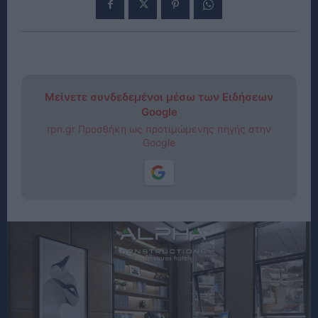
Μείνετε συνδεδεμένοι μέσω των Ειδήσεων
Google
rpn.gr Προσθήκη ως προτιμώμενης πηγής στην
Google