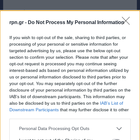
Επιπλέον 350 γνωστούς
Ο ίδιος εκτιμά ότι οι άνθρωποι πέρα από το δίκτυο
rpn.gr -
Do Not Process My Personal Information
των 150 ατόμων μπορούν να έχουν και 350
If you wish to opt-out of the sale, sharing to third parties, or
γνωστούς.
processing of your personal or sensitive information for
targeted advertising by us, please use the below opt-out
Πέρα από αυτό, πιστεύει ότι οι περισσότεροι από
section to confirm your selection. Please note that after your
εμάς μπορούμε να αναγνωρίσουμε επιπλέον 1.000
opt-out request is processed you may continue seeing
interest-based ads based on personal information utilized by
άτομα — όπως τον Πρόεδρο Τραμπ — με την όραση.
us or personal information disclosed to third parties prior to
Αλλά αυτοί μπορεί να μην σας αναγνωρίσουν.
your opt-out. You may separately opt-out of the further
disclosure of your personal information by third parties on the
IAB’s list of downstream participants. This information may
«Αυτά τα εξωτερικά στρώματα πέρα από τα 150
also be disclosed by us to third parties on the
IAB’s List of
είναι μια μορφή μονόδρομων σχέσεων», είπε ο
Downstream Participants
that may further disclose it to other
Dunbar. «Το κλειδί για τα 150 άτομα και τα στρώματα
third parties.
μέσα σε αυτά είναι ότι είναι αμοιβαία».
Personal Data Processing Opt Outs