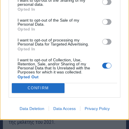
I want to opt-out of the Sharing of my
Άλλοι ερευνητές πιστεύουν ότι ο αριθμός είναι
personal data.
ακόμη μεγαλύτερος. Το 2021, μια ομάδα Σουηδών
Opted In
ερευνητών δημοσίευσε μια μελέτη στην οποία
I want to opt-out of the Sale of my
Personal Data.
ανέφερε ότι ο αριθμός 150 είναι μια υποεκτίμηση
Opted In
του μεγέθους των κοινωνικών ομάδων, αλλά είπε ότι
I want to opt-out of processing my
δεν μπορεί να υπολογιστεί με ακρίβεια το ανώτατο
Personal Data for Targeted Advertising.
Opted In
όριο.
I want to opt-out of Collection, Use,
Retention, Sale, and/or Sharing of my
Μια βασική παραδοχή της εκτίμησης του Dunbar
Personal Data that Is Unrelated with the
Purposes for which it was collected.
είναι ότι οι ομάδες ανθρώπων και μη ανθρώπινων
Opted Out
πρωτευόντων υπόκεινται στις ίδιες εξελικτικές
CONFIRM
πιέσεις και, ως εκ τούτου, αναπτύσσονται με
παρόμοιο τρόπο, σύμφωνα με τον Johan Lind,
βιολόγο στο Κέντρο Πολιτιστικής Εξέλιξης του
Data Deletion
Data Access
Privacy Policy
Πανεπιστημίου της Στοκχόλμης και συν-συγγραφέα
της μελέτης του 2021.