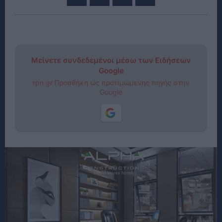
Μείνετε συνδεδεμένοι μέσω των Ειδήσεων
Google
rpn.gr Προσθήκη ως προτιμώμενης πηγής στην
Google