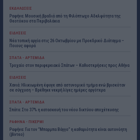
ΕΚΔΗΛΩΣΕΙΣ
Ραφήνα: Μουσική βραδιά από τη Φιλόπτωχο Αδελφότητα της
Θεοτόκου στα Περιβολάκια
ΕΙΔΗΣΕΙΣ
Νέα τοπική αργία στις 26 Οκτωβρίου με Προεδρικό Διάταγμα –
Ποιους αφορά
ΣΠΑΤΑ - ΑΡΤΕΜΙΔΑ
Τροχαίο στον περιφερειακό Σπάτων – Καθυστερήσεις προς Αθήνα
ΕΙΔΗΣΕΙΣ
Χανιά: Ηλικιωμένη έφυγε από αστυνομικό τμήμα ενώ βρισκόταν
σε σύγχυση – Βρέθηκε νεκρή λίγες ημέρες αργότερα
ΣΠΑΤΑ - ΑΡΤΕΜΙΔΑ
Σπάτα: Στο 37% η κατασκευή του νέου δικτύου αποχέτευσης
ΡΑΦΗΝΑ - ΠΙΚΕΡΜΙ
Ραφήνα: Για τον ”Μπαρμπα Βάγγο” η καθαριότητα είναι αυτονόητη
(βίντεο)