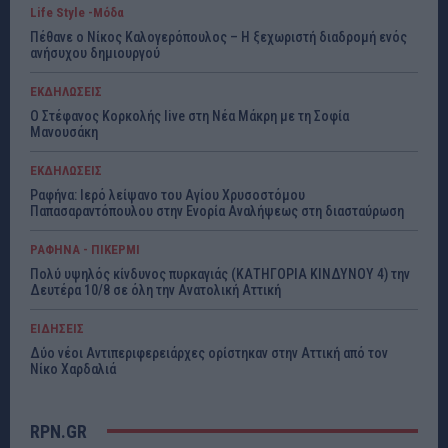
Life Style -Μόδα
Πέθανε ο Νίκος Καλογερόπουλος – Η ξεχωριστή διαδρομή ενός
ανήσυχου δημιουργού
ΕΚΔΗΛΩΣΕΙΣ
Ο Στέφανος Κορκολής live στη Νέα Μάκρη με τη Σοφία
Μανουσάκη
ΕΚΔΗΛΩΣΕΙΣ
Ραφήνα: Ιερό λείψανο του Αγίου Χρυσοστόμου
Παπασαραντόπουλου στην Ενορία Αναλήψεως στη διασταύρωση
ΡΑΦΗΝΑ - ΠΙΚΕΡΜΙ
Πολύ υψηλός κίνδυνος πυρκαγιάς (ΚΑΤΗΓΟΡΙΑ ΚΙΝΔΥΝΟΥ 4) την
Δευτέρα 10/8 σε όλη την Ανατολική Αττική
ΕΙΔΗΣΕΙΣ
Δύο νέοι Αντιπεριφερειάρχες ορίστηκαν στην Αττική από τον
Νίκο Χαρδαλιά
RPN.GR