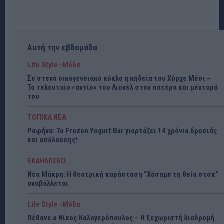
Αυτή την εβδομάδα
Life Style -Μόδα
Σε στενό οικογενειακό κύκλο η κηδεία του Χόρχε Μέσι –
Το τελευταίο «αντίο» του Λιονέλ στον πατέρα και μέντορά
του
ΤΟΠΙΚΑ ΝΕΑ
Ραφήνα: Το Frozen Yogurt Bar γιορτάζει 14 χρόνια δροσιάς
και απόλαυσης!
ΕΚΔΗΛΩΣΕΙΣ
Νέα Μάκρη: Η θεατρική παράσταση “Χάσαμε τη θεία στοπ”
αναβάλλεται
Life Style -Μόδα
Πέθανε ο Νίκος Καλογερόπουλος – Η ξεχωριστή διαδρομή