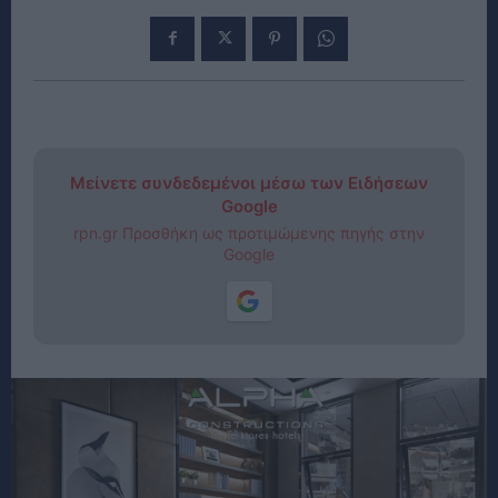
Μείνετε συνδεδεμένοι μέσω των Ειδήσεων
Google
rpn.gr Προσθήκη ως προτιμώμενης πηγής στην
Google