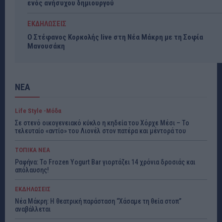
ενός ανήσυχου δημιουργού
ΕΚΔΗΛΩΣΕΙΣ
Ο Στέφανος Κορκολής live στη Νέα Μάκρη με τη Σοφία
Μανουσάκη
ΝΕΑ
Life Style -Μόδα
Σε στενό οικογενειακό κύκλο η κηδεία του Χόρχε Μέσι – Το
τελευταίο «αντίο» του Λιονέλ στον πατέρα και μέντορά του
ΤΟΠΙΚΑ ΝΕΑ
Ραφήνα: Το Frozen Yogurt Bar γιορτάζει 14 χρόνια δροσιάς και
απόλαυσης!
ΕΚΔΗΛΩΣΕΙΣ
Νέα Μάκρη: Η θεατρική παράσταση “Χάσαμε τη θεία στοπ”
αναβάλλεται