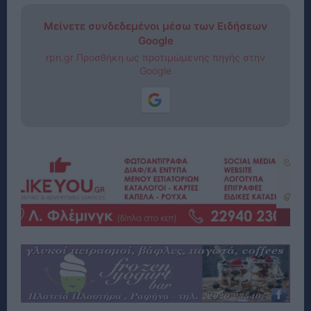
Μείνετε συνδεδεμένοι μέσω των Ειδήσεων
Google
rpn.gr Προσθήκη ως προτιμώμενης πηγής στην
Google