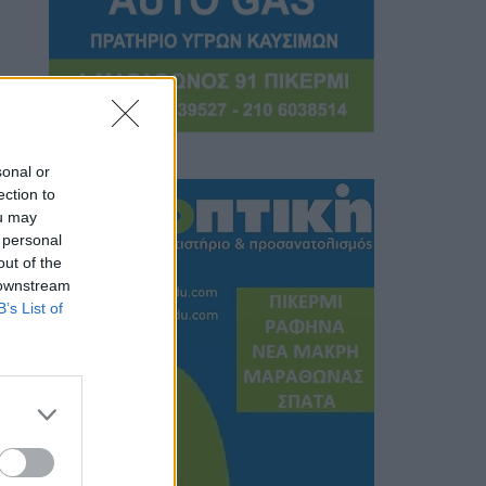
sonal or
ection to
ou may
 personal
out of the
 downstream
B’s List of