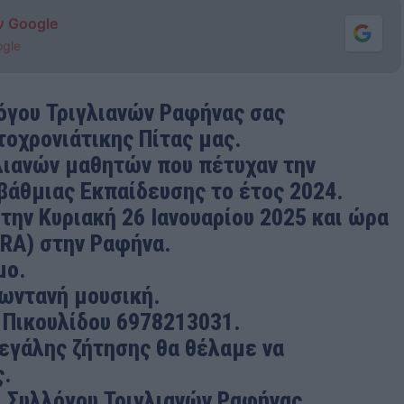
ν Google
ogle
όγου Τριγλιανών Ραφήνας σας
οχρονιάτικης Πίτας μας.
λιανών μαθητών που πέτυχαν την
βάθμιας Εκπαίδευσης το έτος 2024.
ην Κυριακή 26 Ιανουαρίου 2025 και ώρα
VRA) στην Ραφήνα.
μο.
ζωντανή μουσική.
 Πικουλίδου 6978213031.
εγάλης ζήτησης θα θέλαμε να
ς.
υ Συλλόγου Τριγλιανών Ραφήνας