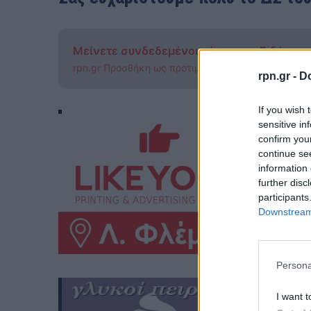
Μείνετε συνδεδεμένοι μέσω των Ειδήσεω
rpn.gr Προσθήκη ως προτιμώμενης πηγής στην Go
rpn.gr -
Do
If you wish 
sensitive in
confirm you
continue se
information 
further disc
participants
Downstream 
Persona
I want t