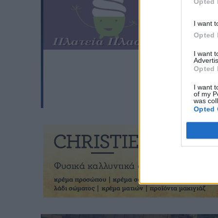
Opted 
I want t
Opted 
I want 
Advertis
Opted 
I want t
of my P
was col
Opted 