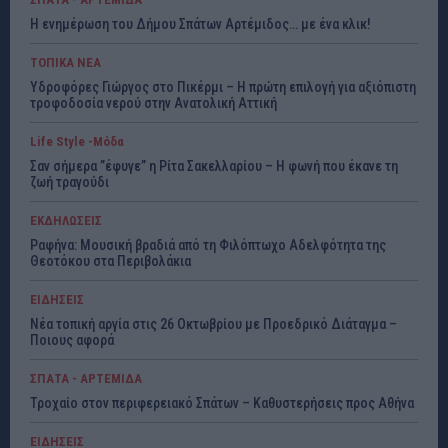
Η ενημέρωση του Δήμου Σπάτων Αρτέμιδος… με ένα κλικ!
ΤΟΠΙΚΑ ΝΕΑ
Υδροφόρες Γιώργος στο Πικέρμι – Η πρώτη επιλογή για αξιόπιστη
τροφοδοσία νερού στην Ανατολική Αττική
Life Style -Μόδα
Σαν σήμερα ”έφυγε” η Ρίτα Σακελλαρίου – Η φωνή που έκανε τη
ζωή τραγούδι
ΕΚΔΗΛΩΣΕΙΣ
Ραφήνα: Μουσική βραδιά από τη Φιλόπτωχο Αδελφότητα της
Θεοτόκου στα Περιβολάκια
ΕΙΔΗΣΕΙΣ
Νέα τοπική αργία στις 26 Οκτωβρίου με Προεδρικό Διάταγμα –
Ποιους αφορά
ΣΠΑΤΑ - ΑΡΤΕΜΙΔΑ
Τροχαίο στον περιφερειακό Σπάτων – Καθυστερήσεις προς Αθήνα
ΕΙΔΗΣΕΙΣ