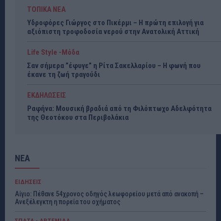
ΤΟΠΙΚΑ ΝΕΑ
Υδροφόρες Γιώργος στο Πικέρμι – Η πρώτη επιλογή για
αξιόπιστη τροφοδοσία νερού στην Ανατολική Αττική
Life Style -Μόδα
Σαν σήμερα ”έφυγε” η Ρίτα Σακελλαρίου – Η φωνή που
έκανε τη ζωή τραγούδι
ΕΚΔΗΛΩΣΕΙΣ
Ραφήνα: Μουσική βραδιά από τη Φιλόπτωχο Αδελφότητα
της Θεοτόκου στα Περιβολάκια
ΝΕΑ
ΕΙΔΗΣΕΙΣ
Αίγιο: Πέθανε 54χρονος οδηγός λεωφορείου μετά από ανακοπή –
Ανεξέλεγκτη η πορεία του οχήματος
ΣΠΑΤΑ - ΑΡΤΕΜΙΔΑ