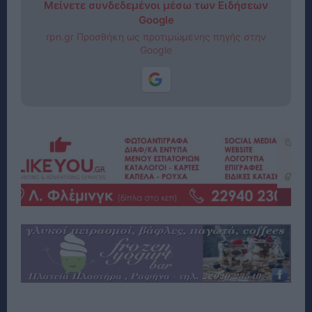
Μείνετε συνδεδεμένοι μέσω των Ειδήσεων
Google
rpn.gr Προσθήκη ως προτιμώμενης πηγής στην
Google