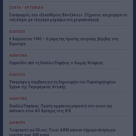
ΣΠΑΤΑ - ΑΡΤΕΜΙΔΑ
Συναγερμός στο «Ελευθέριος Βενιζέλος»: 37χρονος επιχείρησε να
ταξιδέψει με τέσσερα μαχαίρια στη χειραποσκευή
ΕΙΔΗΣΕΙΣ
6 Αυγούστου 1945 – Η ρίψη της πρώτης ατομικής βόμβας στη
Χιροσίμα
ΑΘΛΗΤΙΚΑ
Παρελθόν από τη Θύελλα Ραφήνας ο Θωμάς Ντάφλας
ΕΙΔΗΣΕΙΣ
Υπεγράφη η σύμβαση για τη δημιουργία του Παρατηρητηρίου
Έργων της Περιφέρειας Αττικής
ΑΘΛΗΤΙΚΑ
Θύελλα Ραφήνας: Πρώτη εμφάνιση μπροστά στο κοινό της
απέναντι στον ΑΟ Άρτεμις στις 8/8
ΔΙΑΦΟΡΑ
Τουρισμός για Όλους: Ποιοί ΑΦΜ κάνουν σήμερα αίτηση για
voucher έως 600 ευρώ