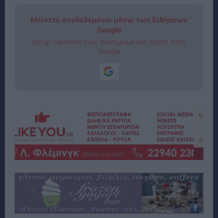
Μείνετε συνδεδεμένοι μέσω των Ειδήσεων
Google
rpn.gr Προσθήκη ως προτιμώμενης πηγής στην
Google