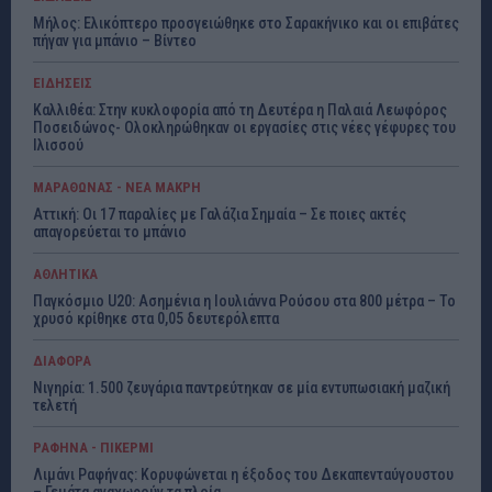
Μήλος: Ελικόπτερο προσγειώθηκε στο Σαρακήνικο και οι επιβάτες
πήγαν για μπάνιο – Βίντεο
ΕΙΔΗΣΕΙΣ
Καλλιθέα: Στην κυκλοφορία από τη Δευτέρα η Παλαιά Λεωφόρος
Ποσειδώνος- Ολοκληρώθηκαν οι εργασίες στις νέες γέφυρες του
Ιλισσού
ΜΑΡΑΘΩΝΑΣ - ΝΕΑ ΜΑΚΡΗ
Αττική: Οι 17 παραλίες με Γαλάζια Σημαία – Σε ποιες ακτές
απαγορεύεται το μπάνιο
ΑΘΛΗΤΙΚΑ
Παγκόσμιο U20: Ασημένια η Ιουλιάννα Ρούσου στα 800 μέτρα – Το
χρυσό κρίθηκε στα 0,05 δευτερόλεπτα
ΔΙΑΦΟΡΑ
Νιγηρία: 1.500 ζευγάρια παντρεύτηκαν σε μία εντυπωσιακή μαζική
τελετή
ΡΑΦΗΝΑ - ΠΙΚΕΡΜΙ
Λιμάνι Ραφήνας: Κορυφώνεται η έξοδος του Δεκαπενταύγουστου
– Γεμάτα αναχωρούν τα πλοία