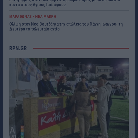
κοντά στους Αγίους Ισιδώρους
ΜΑΡΑΘΩΝΑΣ - ΝΕΑ ΜΑΚΡΗ
Θλίψη στον Νέο Βουτζά για την απώλεια του Γιάννη Ιωάννου- τη
Δευτέρα το τελευταίο αντίο
RPN.GR