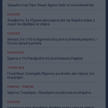
Τραγωδία στην Πάρο: Νεκρό 4χρονο παιδί σε πισίνα beach bar
ΕΙΔΗΣΕΙΣ
Λυκαβηττός: Σε 57χρονη αγνοούμενη από την Κυψέλη ανήκει η
σορός που βρέθηκε σε σπηλιά
ΕΙΔΗΣΕΙΣ
Ακίνητα: Στο 1/10 τα δημοτικά τέλη μετά τη διακοπή ρεύματος –
Ποιους αφορά η μείωση
ΕΚΔΗΛΩΣΕΙΣ
Έρχεται η 11η Ρακοβραδιά στη Διασταύρωση Ραφήνας
ΤΟΠΙΚΑ ΝΕΑ
Γλυκά Νερά: Συνελήφθη 40χρονος για κλοπές από τάφους στο
κοιμητήριο
ΡΑΦΗΝΑ - ΠΙΚΕΡΜΙ
Χρήστος Τσεμπέρης: «Προεδρείο για γέλια και για κλάματα»
ΕΙΔΗΣΕΙΣ
Συναγερμός στον Λυκαβηττό: Βρέθηκε σορός μέσα σε σπηλιά