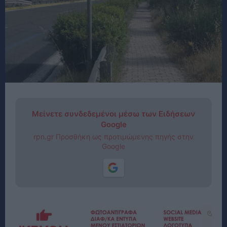
Μείνετε συνδεδεμένοι μέσω των Ειδήσεων
Google
rpn.gr Προσθήκη ως προτιμώμενης πηγής στην
Google