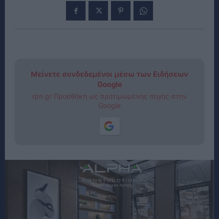
Μείνετε συνδεδεμένοι μέσω των Ειδήσεων
Google
rpn.gr Προσθήκη ως προτιμώμενης πηγής στην
Google