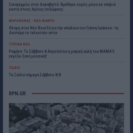
Συναγερμός στον Λυκαβηττό: Βρέθηκε σορός μέσα σε σπηλιά
κοντά στους Αγίους Ισιδώρους
ΜΑΡΑΘΩΝΑΣ - ΝΕΑ ΜΑΚΡΗ
Θλίψη στον Νέο Βουτζά για την απώλεια του Γιάννη Ιωάννου- τη
Δευτέρα το τελευταίο αντίο
ΤΟΠΙΚΑ ΝΕΑ
Ραφήνα: Το Σάββατο 8 Αυγούστου η μαγική αυλή του MAMA’S
γεμίζει ξανά μουσική!
ΖΩΔΙΑ
Τα Ζώδια σήμερα Σάββατο 8/8
RPN.GR