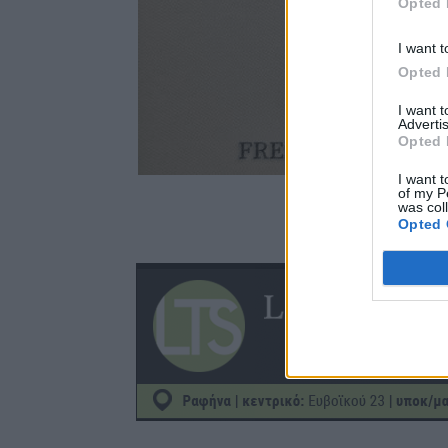
Opted 
I want t
Opted 
I want 
Advertis
Opted 
I want t
of my P
was col
Opted 