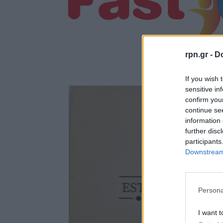
rpn.gr -
Do
If you wish 
sensitive in
confirm you
continue se
information 
further disc
participants
Downstream 
Persona
I want t