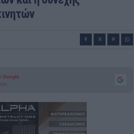
κινητών
ν Google
ogle