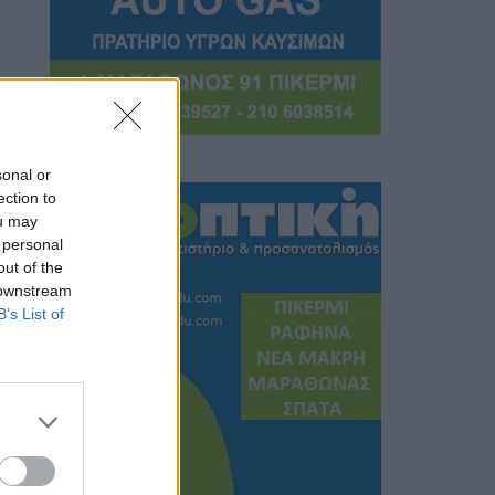
sonal or
ection to
ou may
 personal
out of the
 downstream
B’s List of