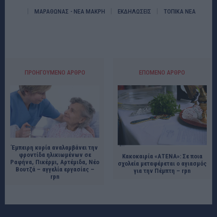
ΜΑΡΑΘΩΝΑΣ - ΝΕΑ ΜΑΚΡΗ
ΕΚΔΗΛΩΣΕΙΣ
ΤΟΠΙΚΑ ΝΕΑ
ΠΡΟΗΓΟΎΜΕΝΟ ΆΡΘΡΟ
ΕΠΌΜΕΝΟ ΆΡΘΡΟ
Έμπειρη κυρία αναλαμβάνει την
φροντίδα ηλικιωμένων σε
Κακοκαιρία «ΑΤΕΝΑ»: Σε ποια
Ραφήνα, Πικέρμι, Αρτέμιδα, Νέο
σχολεία μεταφέρεται ο αγιασμός
Βουτζά – αγγελία εργασίας –
για την Πέμπτη – rpn
rpn