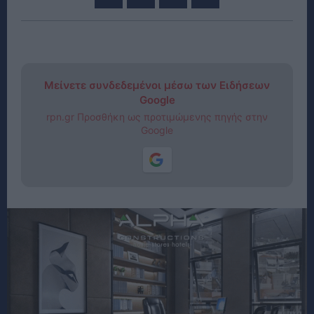
Μείνετε συνδεδεμένοι μέσω των Ειδήσεων
Google
rpn.gr Προσθήκη ως προτιμώμενης πηγής στην
Google