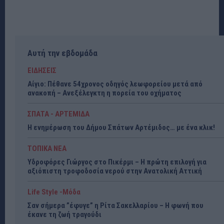
Αυτή την εβδομάδα
ΕΙΔΗΣΕΙΣ
Αίγιο: Πέθανε 54χρονος οδηγός λεωφορείου μετά από
ανακοπή – Ανεξέλεγκτη η πορεία του οχήματος
ΣΠΑΤΑ - ΑΡΤΕΜΙΔΑ
Η ενημέρωση του Δήμου Σπάτων Αρτέμιδος… με ένα κλικ!
ΤΟΠΙΚΑ ΝΕΑ
Υδροφόρες Γιώργος στο Πικέρμι – Η πρώτη επιλογή για
αξιόπιστη τροφοδοσία νερού στην Ανατολική Αττική
Life Style -Μόδα
Σαν σήμερα ”έφυγε” η Ρίτα Σακελλαρίου – Η φωνή που
έκανε τη ζωή τραγούδι