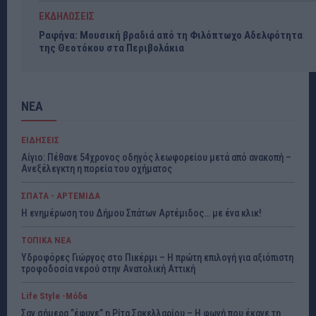
ΕΚΔΗΛΩΣΕΙΣ
Ραφήνα: Μουσική βραδιά από τη Φιλόπτωχο Αδελφότητα
της Θεοτόκου στα Περιβολάκια
ΝΕΑ
ΕΙΔΗΣΕΙΣ
Αίγιο: Πέθανε 54χρονος οδηγός λεωφορείου μετά από ανακοπή –
Ανεξέλεγκτη η πορεία του οχήματος
ΣΠΑΤΑ - ΑΡΤΕΜΙΔΑ
Η ενημέρωση του Δήμου Σπάτων Αρτέμιδος… με ένα κλικ!
ΤΟΠΙΚΑ ΝΕΑ
Υδροφόρες Γιώργος στο Πικέρμι – Η πρώτη επιλογή για αξιόπιστη
τροφοδοσία νερού στην Ανατολική Αττική
Life Style -Μόδα
Σαν σήμερα ”έφυγε” η Ρίτα Σακελλαρίου – Η φωνή που έκανε τη