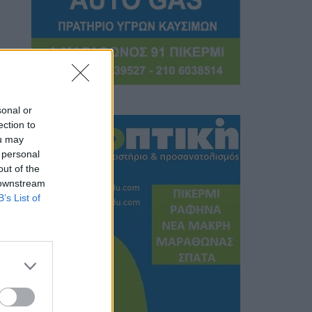
sonal or
ection to
ou may
 personal
out of the
 downstream
B’s List of