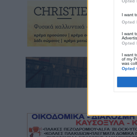
Opted 
I want t
Opted 
I want 
Advertis
Opted 
I want t
of my P
was col
Opted 