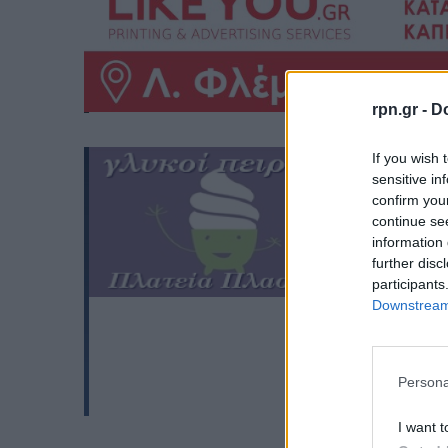
rpn.gr -
Do
If you wish 
sensitive in
confirm you
continue se
information 
further disc
participants
Downstream 
Persona
I want t