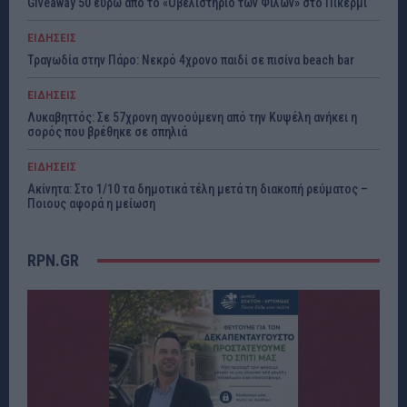
Giveaway 50 ευρώ από το «Οβελιστήριο των Φίλων» στο Πικέρμι
ΕΙΔΗΣΕΙΣ
Τραγωδία στην Πάρο: Νεκρό 4χρονο παιδί σε πισίνα beach bar
ΕΙΔΗΣΕΙΣ
Λυκαβηττός: Σε 57χρονη αγνοούμενη από την Κυψέλη ανήκει η
σορός που βρέθηκε σε σπηλιά
ΕΙΔΗΣΕΙΣ
Ακίνητα: Στο 1/10 τα δημοτικά τέλη μετά τη διακοπή ρεύματος –
Ποιους αφορά η μείωση
RPN.GR